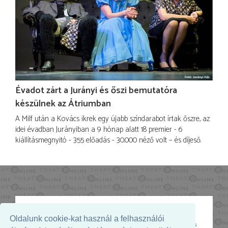
Évadot zárt a Jurányi és őszi bemutatóra
készülnek az Átriumban
A Milf után a Kovács ikrek egy újabb színdarabot írtak őszre, az
idei évadban Jurányiban a 9 hónap alatt 18 premier - 6
kiállításmegnyitó - 355 előadás - 30.000 néző volt – és díjeső.
Oldalunk cookie-kat használ a felhasználói
Az oldal megjelenését támogatja: