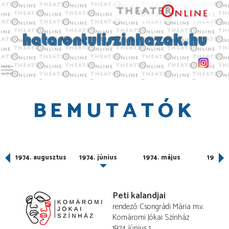
Toggle main menu visibility
BEMUTATÓK
ber
1974. augusztus
1974. június
1974. május
1974. á
Peti kalandjai
rendező
Csongrádi Mária
m.v.
Komáromi Jókai Színház
1974. június 1.