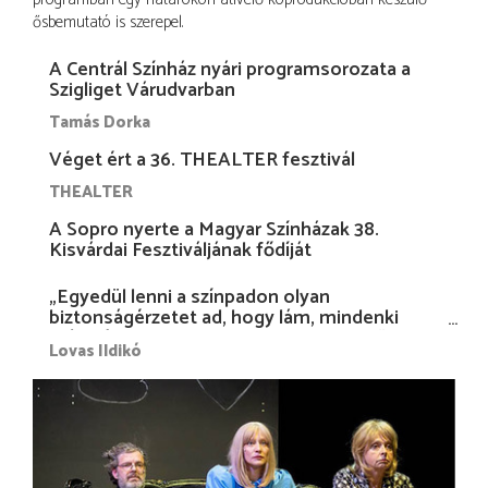
ősbemutató is szerepel.
A Centrál Színház nyári programsorozata a
Szigliget Várudvarban
Tamás Dorka
Véget ért a 36. THEALTER fesztivál
THEALTER
A Sopro nyerte a Magyar Színházak 38.
Kisvárdai Fesztiváljának fődíját
„Egyedül lenni a színpadon olyan
biztonságérzetet ad, hogy lám, mindenki
más nélkül is megvagyok magammal…”
Lovas Ildikó