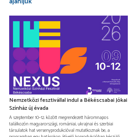
ajánljuk
Nemzetközi fesztivállal indul a Békéscsabai Jókai
Színház új évada
A szeptember 10–12. között megrendezett háromnapos
találkozón magyarországi, romániai, ukrajnai és szerbiai
társulatok hat versenyprodukcióval mutatkoznak be, a
programban egy határokon átívelő koprodukcióban készülő