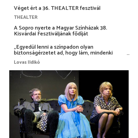
Véget ért a 36. THEALTER fesztivál
THEALTER
A Sopro nyerte a Magyar Színházak 38.
Kisvárdai Fesztiváljának fődíját
„Egyedül lenni a színpadon olyan
biztonságérzetet ad, hogy lám, mindenki
más nélkül is megvagyok magammal…”
Lovas Ildikó