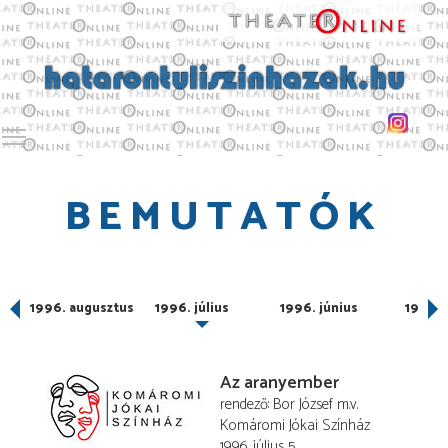
Toggle main menu visibility
BEMUTATÓK
ber
1996. augusztus
1996. július
1996. június
1996. 
Az aranyember
rendező
Bor József
m.v.
Komáromi Jókai Színház
1996. július 5.