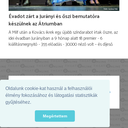
Évadot zárt a Jurányi és őszi bemutatóra
készülnek az Átriumban
A Milf után a Kovács ikrek egy újabb színdarabot írtak őszre, az
idei évadban Jurányiban a 9 hónap alatt 18 premier - 6
kiállításmegnyitó - 355 előadás - 30.000 néző volt – és díjeső.
Oldalunk cookie-kat használ a felhasználói
Az oldal megjelenését támogatja:
élmény fokozásához és látogatási statisztikák
gyűjtéséhez.
Megértettem
© 2026. - THEATER Online -
theater.hu