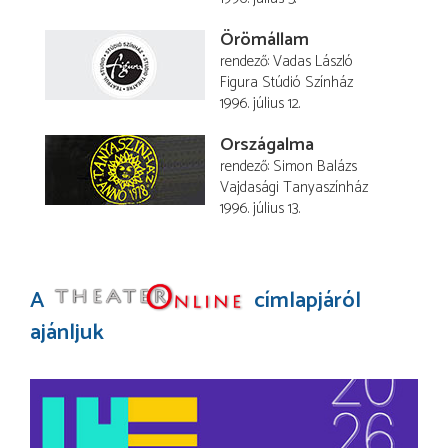
Örömállam
rendező
Vadas László
Figura Stúdió Színház
1996. július 12.
Országalma
rendező
Simon Balázs
Vajdasági Tanyaszínház
1996. július 13.
A
címlapjáról
ajánljuk