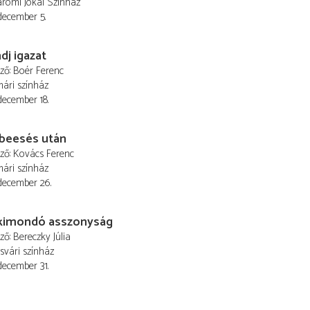
romi Jókai Színház
 december 5.
j igazat
ező
Boér Ferenc
ári színház
 december 18.
beesés után
ező
Kovács Ferenc
ári színház
 december 26.
kimondó asszonyság
ező
Bereczky Júlia
svári színház
 december 31.