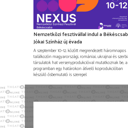
Nemzetközi fesztivállal indul a Békéscsab
Jókai Színház új évada
A szeptember 10–12. között megrendezett háromnapos
találkozón magyarországi, romániai, ukrajnai és szerbi
társulatok hat versenyprodukcióval mutatkoznak be, a
programban egy határokon átívelő koprodukcióban
készülő ősbemutató is szerepel.