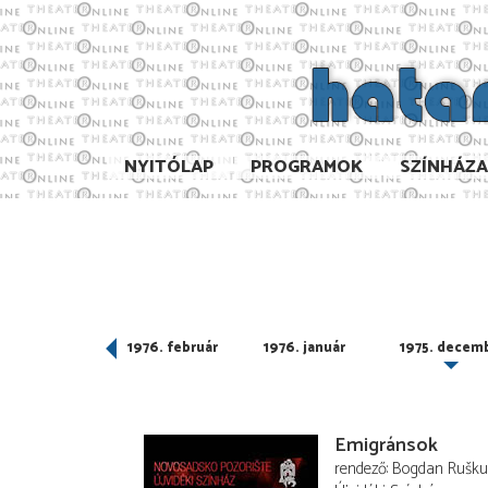
NYITÓLAP
PROGRAMOK
SZÍNHÁZ
976. március
1976. február
1976. január
1975. decem
Emigránsok
rendező
Bogdan Rušku