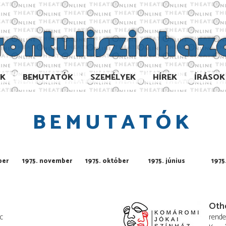
AK
BEMUTATÓK
SZEMÉLYEK
HÍREK
ÍRÁSOK
BEMUTATÓK
ber
1975. november
1975. október
1975. június
1975
Oth
c
rend