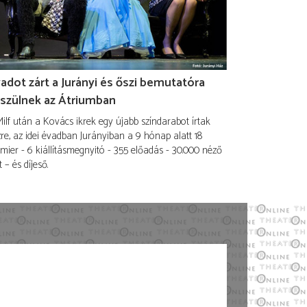
adot zárt a Jurányi és őszi bemutatóra
szülnek az Átriumban
ilf után a Kovács ikrek egy újabb színdarabot írtak
re, az idei évadban Jurányiban a 9 hónap alatt 18
mier - 6 kiállításmegnyitó - 355 előadás - 30.000 néző
t – és díjeső.