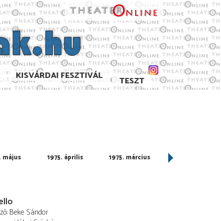
KISVÁRDAI FESZTIVÁL
TESZT
. május
1975. április
1975. március
1975. február
ello
ező
Beke Sándor