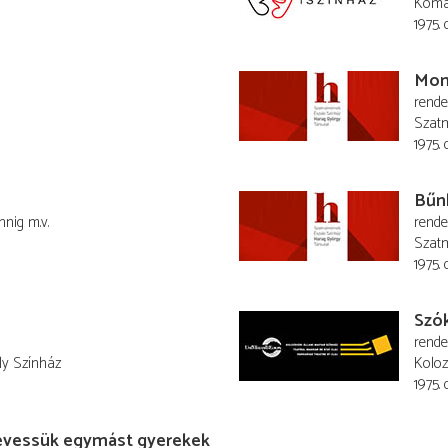
Komá
1975.
Mond
rend
Szatm
1975.
Bűn
hnig
m.v.
rend
Szatm
1975.
Szó
rend
ly Színház
Koloz
1975.
evessük egymást gyerekek