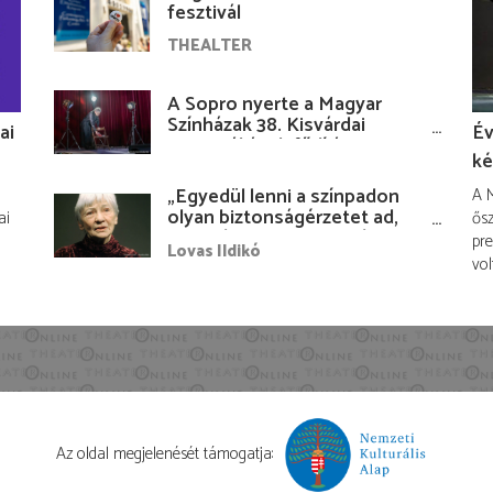
fesztivál
THEALTER
A Sopro nyerte a Magyar
Színházak 38. Kisvárdai
ai
Év
Fesztiváljának fődíját
ké
„Egyedül lenni a színpadon
A M
olyan biztonságérzetet ad,
ai
ősz
hogy lám, mindenki más
pre
Lovas Ildikó
nélkül is megvagyok
vol
magammal…”
Az oldal megjelenését támogatja: