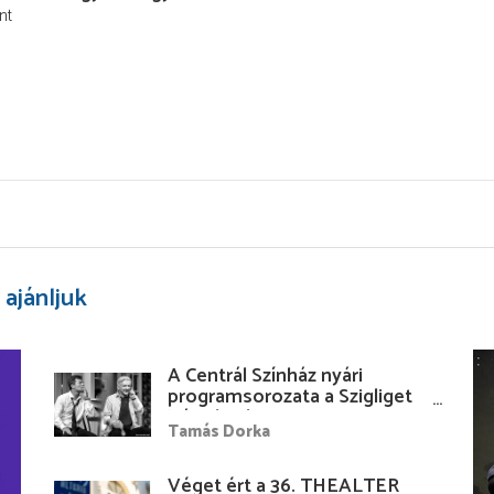
nt
 ajánljuk
A Centrál Színház nyári
programsorozata a Szigliget
Várudvarban
Tamás Dorka
Véget ért a 36. THEALTER