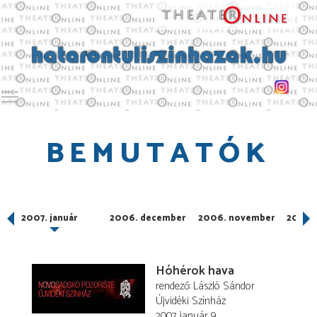
Toggle main menu visibility
BEMUTATÓK
2007. január
2006. december
2006. november
2006.
Hóhérok hava
rendező
László Sándor
Újvidéki Színház
2007. január 9.