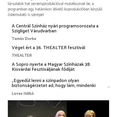
társulatok hat versenyprodukcióval mutatkoznak be, a
programban egy határokon átívelő koprodukcióban készülő
ősbemutató is szerepel.
A Centrál Színház nyári programsorozata a
Szigliget Várudvarban
Tamás Dorka
Véget ért a 36. THEALTER fesztivál
THEALTER
A Sopro nyerte a Magyar Színházak 38.
Kisvárdai Fesztiváljának fődíját
„Egyedül lenni a színpadon olyan
biztonságérzetet ad, hogy lám, mindenki
más nélkül is megvagyok magammal…”
Lovas Ildikó