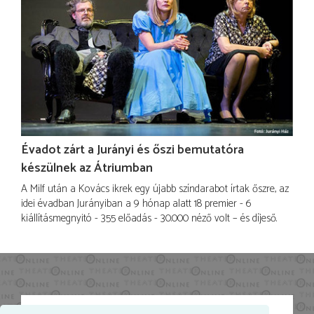
Évadot zárt a Jurányi és őszi bemutatóra
készülnek az Átriumban
A Milf után a Kovács ikrek egy újabb színdarabot írtak őszre, az
idei évadban Jurányiban a 9 hónap alatt 18 premier - 6
kiállításmegnyitó - 355 előadás - 30.000 néző volt – és díjeső.