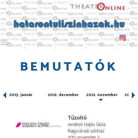
Toggle main menu visibility
BEMUTATÓK
2013. január
2012. december
2012. november
2012. 
Tűzoltó
rendező
Hajdu Géza
Nagyváradi színház
2012. november 3.