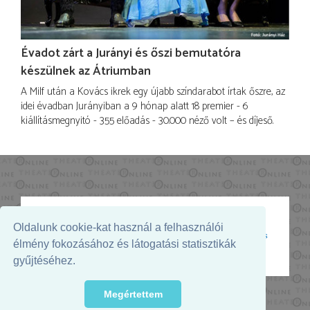
Évadot zárt a Jurányi és őszi bemutatóra
készülnek az Átriumban
A Milf után a Kovács ikrek egy újabb színdarabot írtak őszre, az
idei évadban Jurányiban a 9 hónap alatt 18 premier - 6
kiállításmegnyitó - 355 előadás - 30.000 néző volt – és díjeső.
Oldalunk cookie-kat használ a felhasználói
Az oldal megjelenését támogatja:
élmény fokozásához és látogatási statisztikák
gyűjtéséhez.
Megértettem
© 2026. - THEATER Online -
theater.hu