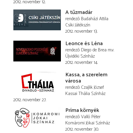
2012. november 12.
A tűzmadár
rendező
Budaházi Attila
Csíki Játékszín
2012. november 13.
Leonce és Léna
rendező
Diego de Brea
m.v.
Újvidéki Színház
2012. november 14.
Kassa, a szerelem
városa
rendező
Czajlik József
Kassai Thália Színház
2012. november 27.
Príma környék
rendező
Valló Péter
Komáromi Jókai Színház
2012. november 30.