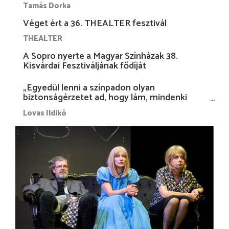
Tamás Dorka
Véget ért a 36. THEALTER fesztivál
THEALTER
A Sopro nyerte a Magyar Színházak 38.
Kisvárdai Fesztiváljának fődíját
„Egyedül lenni a színpadon olyan
biztonságérzetet ad, hogy lám, mindenki
más nélkül is megvagyok magammal…”
Lovas Ildikó