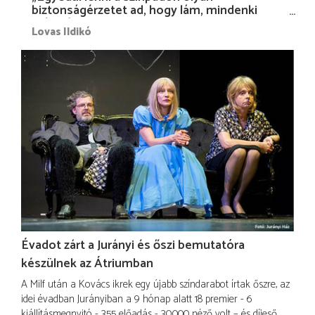
biztonságérzetet ad, hogy lám, mindenki
más nélkül is megvagyok magammal…”
Lovas Ildikó
Évadot zárt a Jurányi és őszi bemutatóra
készülnek az Átriumban
A Milf után a Kovács ikrek egy újabb színdarabot írtak őszre, az
idei évadban Jurányiban a 9 hónap alatt 18 premier - 6
kiállításmegnyitó - 355 előadás - 30.000 néző volt – és díjeső.