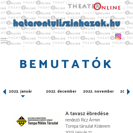
Toggle main menu visibility
BEMUTATÓK
2023. január
2022. december
2022. november
2022. 
A tavasz ébredése
rendező
Ricz Ármin
Tompa társulat Kisterem
2023. január 12.