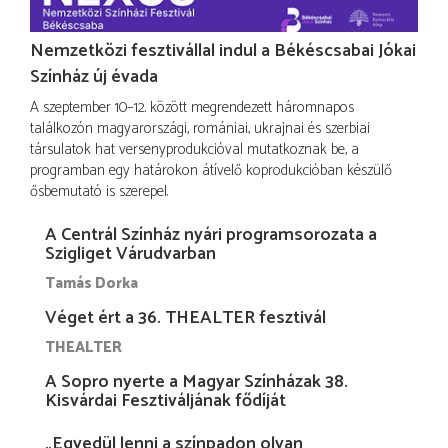
Nemzetközi fesztivállal indul a Békéscsabai Jókai
Színház új évada
A szeptember 10–12. között megrendezett háromnapos
találkozón magyarországi, romániai, ukrajnai és szerbiai
társulatok hat versenyprodukcióval mutatkoznak be, a
programban egy határokon átívelő koprodukcióban készülő
ősbemutató is szerepel.
A Centrál Színház nyári programsorozata a
Szigliget Várudvarban
Tamás Dorka
Véget ért a 36. THEALTER fesztivál
THEALTER
A Sopro nyerte a Magyar Színházak 38.
Kisvárdai Fesztiváljának fődíját
„Egyedül lenni a színpadon olyan