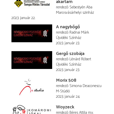
akartam
rendező
Sebestyén Aba
Marosvásárhelyi szinház
2023. január 22.
A nagybőgő
rendező
Radnai Márk
Újvidéki Színház
2023. január 23.
Gergő szobája
rendező
Lénárd Róbert
Újvidéki Színház
2023. január 23.
Morix 508
rendező
Simona Deaconescu
M-Stúdió
2023. január 24.
Woyzeck
rendező
Béres Attila
m.v.