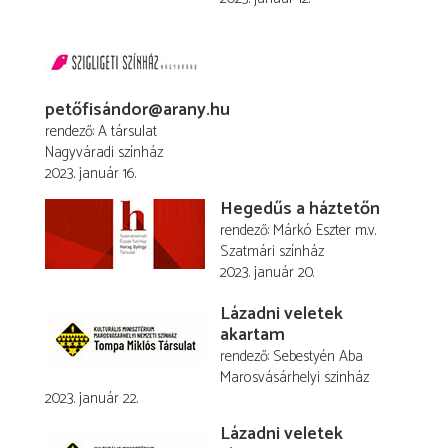
petőfisándor@arany.hu
rendező
A társulat
Nagyváradi színház
2023. január 16.
Hegedűs a háztetőn
rendező
Márkó Eszter
m.v.
Szatmári színház
2023. január 20.
Lázadni veletek
akartam
rendező
Sebestyén Aba
Marosvásárhelyi szinház
2023. január 22.
Lázadni veletek