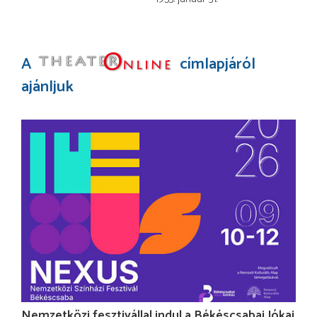
A
címlapjáról
ajánljuk
Nemzetközi fesztivállal indul a Békéscsabai Jókai