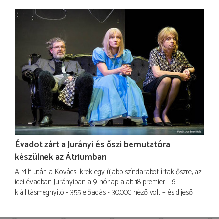
Évadot zárt a Jurányi és őszi bemutatóra
készülnek az Átriumban
A Milf után a Kovács ikrek egy újabb színdarabot írtak őszre, az
idei évadban Jurányiban a 9 hónap alatt 18 premier - 6
kiállításmegnyitó - 355 előadás - 30.000 néző volt – és díjeső.