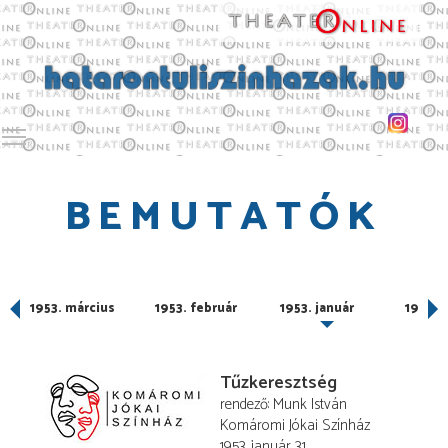
Toggle main menu visibility
BEMUTATÓK
1953. március
1953. február
1953. január
1949. 
Tűzkeresztség
rendező
Munk István
Komáromi Jókai Színház
1953. január 31.