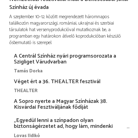
Színház új évada
A szeptember 10–12. között megrendezett háromnapos
találkozón magyarországi, romániai, ukrajnai és szerbiai
társulatok hat versenyprodukcióval mutatkoznak be, a
programban egy határokon átívelő koprodukcióban készülő
ősbemutató is szerepel.
A Centrál Színház nyári programsorozata a
Szigliget Várudvarban
Tamás Dorka
Véget ért a 36. THEALTER fesztivál
THEALTER
A Sopro nyerte a Magyar Színházak 38.
Kisvárdai Fesztiváljának fődíját
„Egyedül lenni a színpadon olyan
biztonságérzetet ad, hogy lám, mindenki
más nélkül is megvagyok magammal…”
Lovas Ildikó