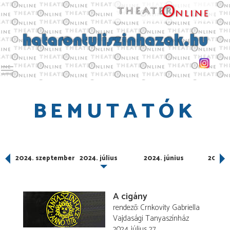
Toggle main menu visibility
BEMUTATÓK
2024. szeptember
2024. július
2024. június
2024. 
A cigány
rendező
Crnkovity Gabriella
Vajdasági Tanyaszínház
2024. július 27.