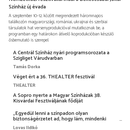
Színház új évada
A szeptember 10–12. között megrendezett háromnapos
találkozón magyarországi, romániai, ukrajnai és szerbiai
társulatok hat versenyprodukcióval mutatkoznak be, a
programban egy határokon átívelő koprodukcióban készülő
ősbemutató is szerepel.
A Centrál Színház nyári programsorozata a
Szigliget Várudvarban
Tamás Dorka
Véget ért a 36. THEALTER fesztivál
THEALTER
A Sopro nyerte a Magyar Színházak 38.
Kisvárdai Fesztiváljának fődíját
„Egyedül lenni a színpadon olyan
biztonságérzetet ad, hogy lám, mindenki
más nélkül is megvagyok magammal…”
Lovas Ildikó