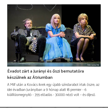
Évadot zárt a Jurányi és őszi bemutatóra
készülnek az Átriumban
A Milf után a Kovács ikrek egy újabb színdarabot írtak őszre, az
idei évadban Jurányiban a 9 hónap alatt 18 premier - 6
kiállításmegnyitó - 355 előadás - 30.000 néző volt – és díjeső.