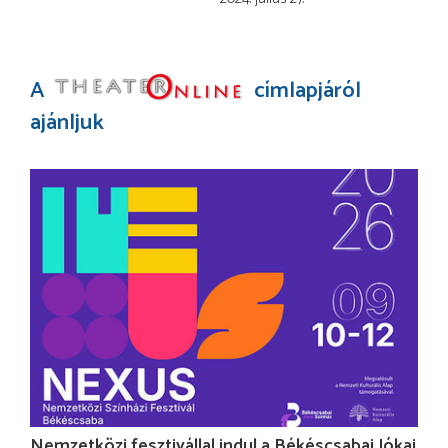
A
címlapjáról
ajánljuk
Nemzetközi fesztivállal indul a Békéscsabai Jókai