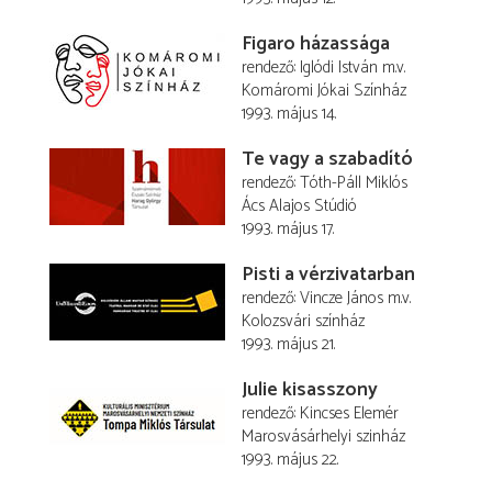
Figaro házassága
rendező
Iglódi István
m.v.
Komáromi Jókai Színház
1993. május 14.
Te vagy a szabadító
rendező
Tóth-Páll Miklós
Ács Alajos Stúdió
1993. május 17.
Pisti a vérzivatarban
rendező
Vincze János
m.v.
Kolozsvári színház
1993. május 21.
Julie kisasszony
rendező
Kincses Elemér
Marosvásárhelyi szinház
1993. május 22.