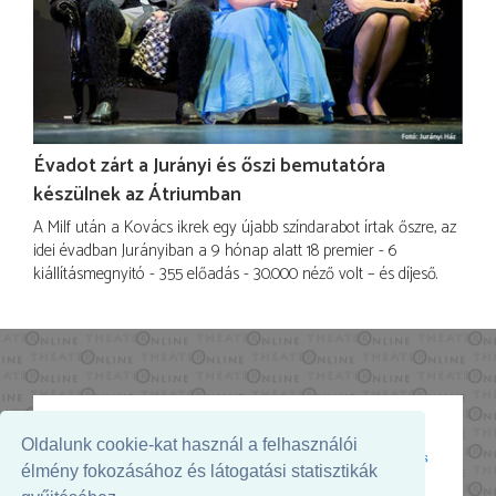
Évadot zárt a Jurányi és őszi bemutatóra
készülnek az Átriumban
A Milf után a Kovács ikrek egy újabb színdarabot írtak őszre, az
idei évadban Jurányiban a 9 hónap alatt 18 premier - 6
kiállításmegnyitó - 355 előadás - 30.000 néző volt – és díjeső.
Oldalunk cookie-kat használ a felhasználói
Az oldal megjelenését támogatja:
élmény fokozásához és látogatási statisztikák