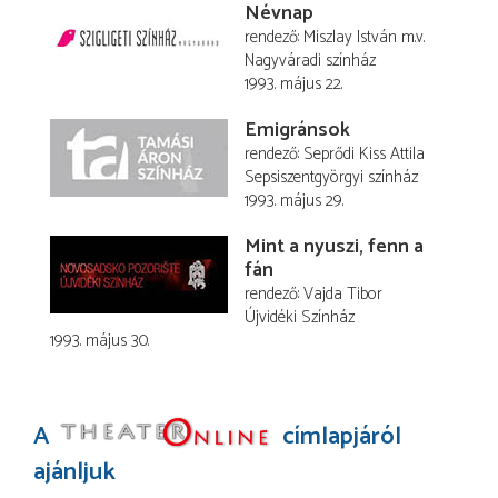
Névnap
rendező
Miszlay István
m.v.
Nagyváradi színház
1993. május 22.
Emigránsok
rendező
Seprődi Kiss Attila
Sepsiszentgyörgyi színház
1993. május 29.
Mint a nyuszi, fenn a
fán
rendező
Vajda Tibor
Újvidéki Színház
1993. május 30.
A
címlapjáról
ajánljuk