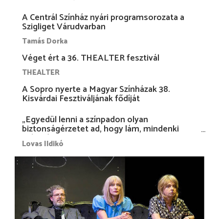
A Centrál Színház nyári programsorozata a
Szigliget Várudvarban
Tamás Dorka
Véget ért a 36. THEALTER fesztivál
THEALTER
A Sopro nyerte a Magyar Színházak 38.
Kisvárdai Fesztiváljának fődíját
„Egyedül lenni a színpadon olyan
biztonságérzetet ad, hogy lám, mindenki
más nélkül is megvagyok magammal…”
Lovas Ildikó