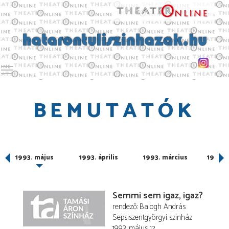
Toggle main menu visibility
BEMUTATÓK
1993. május
1993. április
1993. március
1993. 
Semmi sem igaz, igaz?
rendező
Balogh András
Sepsiszentgyörgyi színház
1993. május 12.