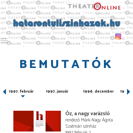
Toggle main menu visibility
BEMUTATÓK
1997. február
1997. január
1996. december
1996.
Óz, a nagy varázsló
rendező
Márk-Nagy Ágota
Szatmári színház
1997. február 2.