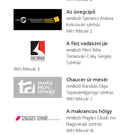
Az üvegcipő
rendező
Spolarics Andrea
Kolozsvári színház
1997. február 2.
A férj vadászni jár
rendező
Merő Béla
Temesvári Csiky Gergely
Színház
1997. február 3.
Chaucer úr meséi
rendező
Barabás Olga
Sepsiszentgyörgyi színház
1997. február 7.
A makrancos hölgy
rendező
Magács László
m.v.
Nagyváradi színház
1997. február 16.