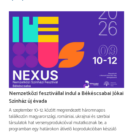
Nemzetközi fesztivállal indul a Békéscsabai Jókai
Színház új évada
A szeptember 10–12. között megrendezett háromnapos
találkozón magyarországi, romániai, ukrajnai és szerbiai
társulatok hat versenyprodukcióval mutatkoznak be, a
programban egy határokon átívelő koprodukcióban készülő