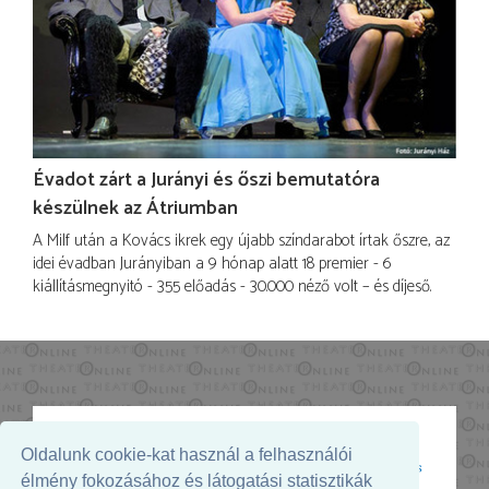
Évadot zárt a Jurányi és őszi bemutatóra
készülnek az Átriumban
A Milf után a Kovács ikrek egy újabb színdarabot írtak őszre, az
idei évadban Jurányiban a 9 hónap alatt 18 premier - 6
kiállításmegnyitó - 355 előadás - 30.000 néző volt – és díjeső.
Oldalunk cookie-kat használ a felhasználói
Az oldal megjelenését támogatja:
élmény fokozásához és látogatási statisztikák