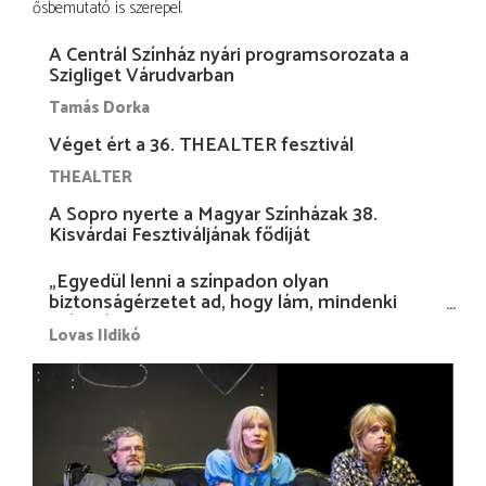
ősbemutató is szerepel.
A Centrál Színház nyári programsorozata a
Szigliget Várudvarban
Tamás Dorka
Véget ért a 36. THEALTER fesztivál
THEALTER
A Sopro nyerte a Magyar Színházak 38.
Kisvárdai Fesztiváljának fődíját
„Egyedül lenni a színpadon olyan
biztonságérzetet ad, hogy lám, mindenki
más nélkül is megvagyok magammal…”
Lovas Ildikó