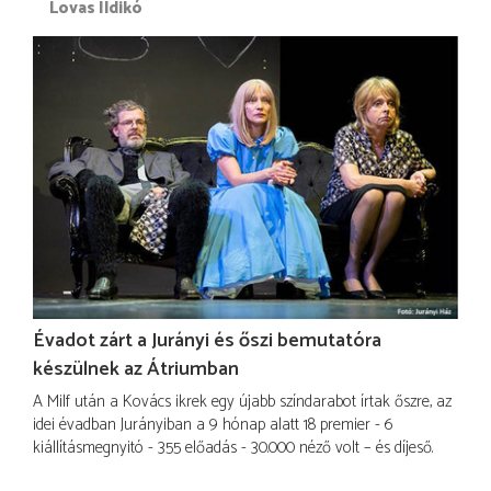
Lovas Ildikó
Évadot zárt a Jurányi és őszi bemutatóra
készülnek az Átriumban
A Milf után a Kovács ikrek egy újabb színdarabot írtak őszre, az
idei évadban Jurányiban a 9 hónap alatt 18 premier - 6
kiállításmegnyitó - 355 előadás - 30.000 néző volt – és díjeső.