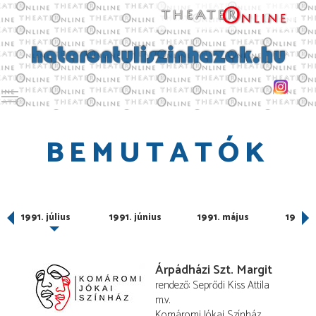
Toggle main menu visibility
BEMUTATÓK
ber
1991. július
1991. június
1991. május
1991. á
Árpádházi Szt. Margit
rendező
Seprődi Kiss Attila
m.v.
Komáromi Jókai Színház