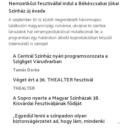
Nemzetközi fesztivállal indul a Békéscsabai Jókai
Színház új évada
A szeptember 10–12. között megrendezett háromnapos
találkozón magyarországi, romániai, ukrajnai és szerbiai
társulatok hat versenyprodukcióval mutatkoznak be, a
programban egy határokon átívelő koprodukcióban készülő
ősbemutató is szerepel.
A Centrál Színház nyári programsorozata a
Szigliget Várudvarban
Tamás Dorka
Véget ért a 36. THEALTER fesztivál
THEALTER
A Sopro nyerte a Magyar Színházak 38.
Kisvárdai Fesztiváljának fődíját
„Egyedül lenni a színpadon olyan
biztonságérzetet ad, hogy lám, mindenki
más nélkül is megvagyok magammal…”