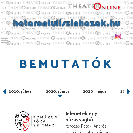
Toggle main menu visibility
BEMUTATÓK
us
2020. július
2020. június
2020. május
2020. 
Jelenetek egy
házasságból
rendező
Pataki András
Komáromi Jókai Színház