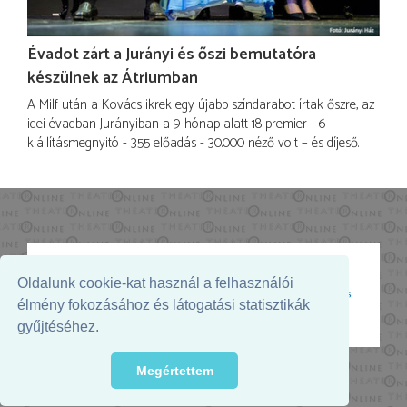
Évadot zárt a Jurányi és őszi bemutatóra
készülnek az Átriumban
A Milf után a Kovács ikrek egy újabb színdarabot írtak őszre, az
idei évadban Jurányiban a 9 hónap alatt 18 premier - 6
kiállításmegnyitó - 355 előadás - 30.000 néző volt – és díjeső.
Oldalunk cookie-kat használ a felhasználói
Az oldal megjelenését támogatja:
élmény fokozásához és látogatási statisztikák
gyűjtéséhez.
Megértettem
© 2026. - THEATER Online -
theater.hu