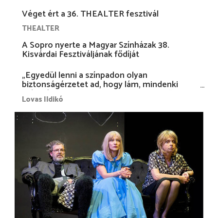
Véget ért a 36. THEALTER fesztivál
THEALTER
A Sopro nyerte a Magyar Színházak 38.
Kisvárdai Fesztiváljának fődíját
„Egyedül lenni a színpadon olyan
biztonságérzetet ad, hogy lám, mindenki
más nélkül is megvagyok magammal…”
Lovas Ildikó