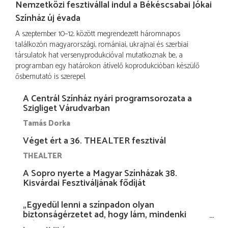
Nemzetközi fesztivállal indul a Békéscsabai Jókai
Színház új évada
A szeptember 10–12. között megrendezett háromnapos
találkozón magyarországi, romániai, ukrajnai és szerbiai
társulatok hat versenyprodukcióval mutatkoznak be, a
programban egy határokon átívelő koprodukcióban készülő
ősbemutató is szerepel.
A Centrál Színház nyári programsorozata a
Szigliget Várudvarban
Tamás Dorka
Véget ért a 36. THEALTER fesztivál
THEALTER
A Sopro nyerte a Magyar Színházak 38.
Kisvárdai Fesztiváljának fődíját
„Egyedül lenni a színpadon olyan
biztonságérzetet ad, hogy lám, mindenki
más nélkül is megvagyok magammal…”