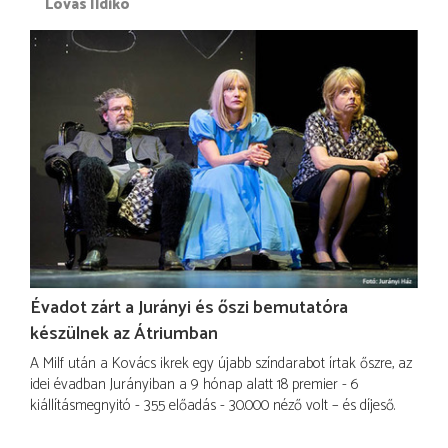
Lovas Ildikó
Évadot zárt a Jurányi és őszi bemutatóra
készülnek az Átriumban
A Milf után a Kovács ikrek egy újabb színdarabot írtak őszre, az
idei évadban Jurányiban a 9 hónap alatt 18 premier - 6
kiállításmegnyitó - 355 előadás - 30.000 néző volt – és díjeső.