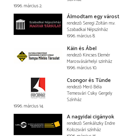
1996. március 2.
Álmodtam egy várost
rendező
Seregi Zoltán
m.v.
Szabadkai Népszínház
1996. március 8.
Káin és Ábel
rendező
Kincses Elemér
Marosvásárhelyi szinház
1996. március 10.
Csongor és Tünde
rendező
Merő Béla
Temesvári Csiky Gergely
Színház
1996. március 14.
A nagyidai cigányok
rendező
Senkálszky Endre
Kolozsvári színház