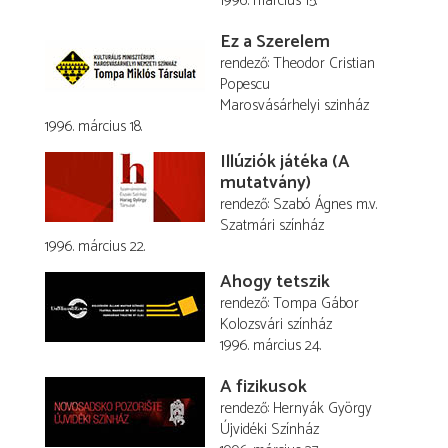
1996. március 15.
Ez a Szerelem
rendező
Theodor Cristian
Popescu
Marosvásárhelyi szinház
1996. március 18.
Illúziók játéka (A
mutatvány)
rendező
Szabó Ágnes
m.v.
Szatmári színház
1996. március 22.
Ahogy tetszik
rendező
Tompa Gábor
Kolozsvári színház
1996. március 24.
A fizikusok
rendező
Hernyák György
Újvidéki Színház