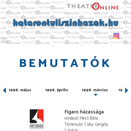
Toggle main menu visibility
BEMUTATÓK
1996. május
1996. április
1996. március
1996. 
Figaro házassága
rendező
Merő Béla
Temesvári Csiky Gergely
Színház