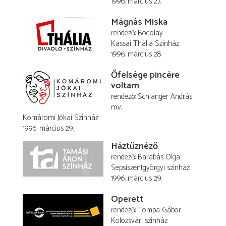
1996. március 27.
Mágnás Miska
rendező
Bodolay
Kassai Thália Színház
1996. március 28.
Őfelsége pincére
voltam
rendező
Schlanger András
m.v.
Komáromi Jókai Színház
1996. március 29.
Háztűznéző
rendező
Barabás Olga
Sepsiszentgyörgyi színház
1996. március 29.
Operett
rendező
Tompa Gábor
Kolozsvári színház