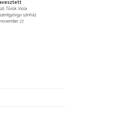
avesztett
ező
Török Viola
szentgyörgyi színház
 november 27.