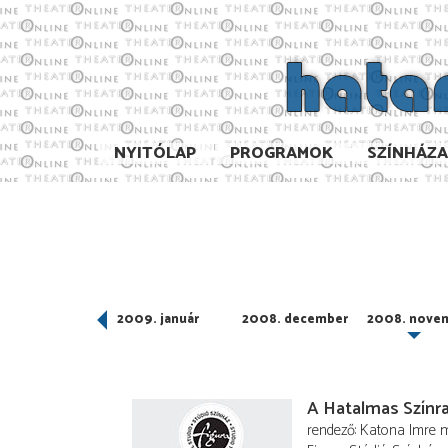
NYITÓLAP
PROGRAMOK
SZÍNHÁZ
009. február
2009. január
2008. december
2008. nove
A Hatalmas Színr
rendező
Katona Imre
m