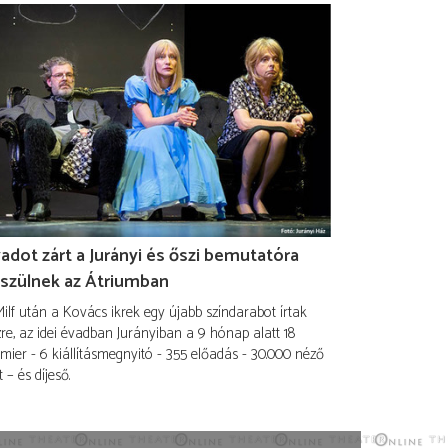
adot zárt a Jurányi és őszi bemutatóra
szülnek az Átriumban
ilf után a Kovács ikrek egy újabb színdarabot írtak
re, az idei évadban Jurányiban a 9 hónap alatt 18
mier - 6 kiállításmegnyitó - 355 előadás - 30.000 néző
t – és díjeső.