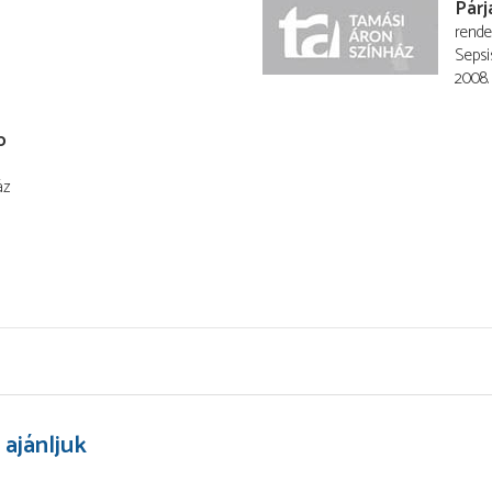
Párj
rend
Sepsi
2008.
p
áz
 ajánljuk