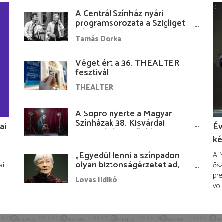
A Centrál Színház nyári
programsorozata a Szigliget
Várudvarban
Tamás Dorka
Véget ért a 36. THEALTER
fesztivál
THEALTER
A Sopro nyerte a Magyar
Színházak 38. Kisvárdai
ai
Év
Fesztiváljának fődíját
ké
„Egyedül lenni a színpadon
A M
olyan biztonságérzetet ad,
ai
ősz
hogy lám, mindenki más
pre
Lovas Ildikó
nélkül is megvagyok
vol
magammal…”