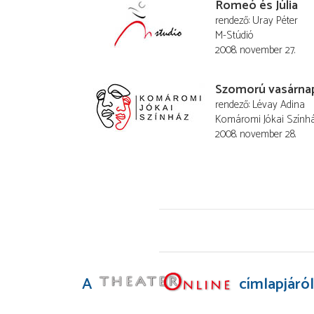
Romeó és Júlia
rendező
Uray Péter
M-Stúdió
2008. november 27.
Szomorú vasárna
rendező
Lévay Adina
Komáromi Jókai Szính
2008. november 28.
A
címlapjáról