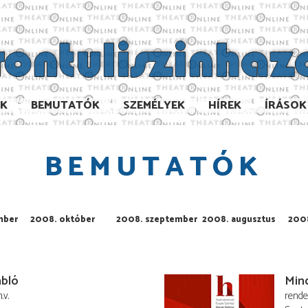
AK
BEMUTATÓK
SZEMÉLYEK
HÍREK
ÍRÁSOK
BEMUTATÓK
mber
2008. október
2008. szeptember
2008. augusztus
2008
abló
Mind
.v.
rend