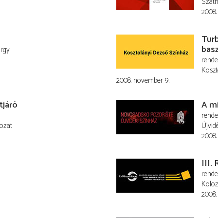
Szatm
2008.
Tur
bas
rgy
rend
Koszt
2008. november 9.
tjáró
A m
rend
ozat
Újvid
2008.
III.
rend
Koloz
2008.