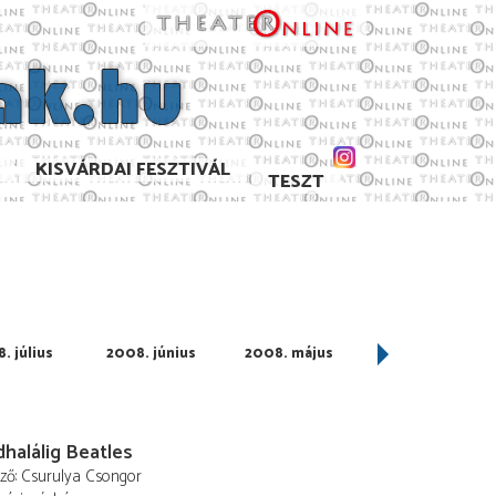
KISVÁRDAI FESZTIVÁL
TESZT
. július
2008. június
2008. május
2008. április
halálig Beatles
ező
Csurulya Csongor