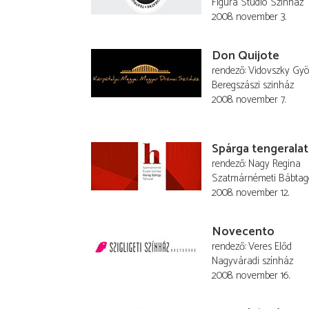
Figura Stúdió Színház
2008. november 3.
Don Quijote
rendező
Vidovszky Gyö
Beregszászi szinház
2008. november 7.
Spárga tengeralat
rendező
Nagy Regina
Szatmárnémeti Bábtag
2008. november 12.
Novecento
rendező
Veres Előd
Nagyváradi színház
2008. november 16.