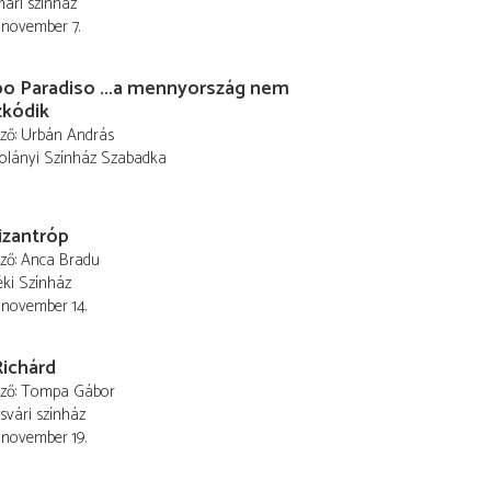
ári színház
 november 7.
bo Paradiso ...a mennyország nem
zkódik
ező
Urbán András
olányi Színház Szabadka
izantróp
ező
Anca Bradu
éki Színház
 november 14.
 Richárd
ező
Tompa Gábor
svári színház
 november 19.