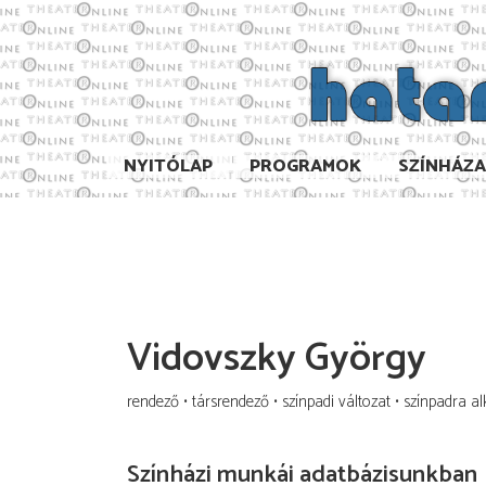
NYITÓLAP
PROGRAMOK
SZÍNHÁZ
Vidovszky György
rendező
társrendező
színpadi változat
színpadra a
Színházi munkái adatbázisunkban