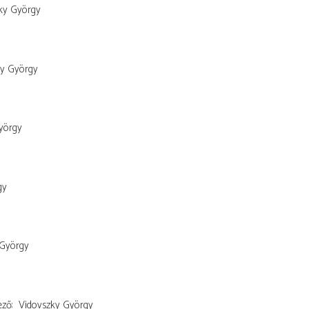
ky György
ky György
yörgy
gy
 György
ező
Vidovszky György