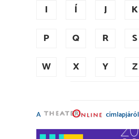
I
Í
J
K
P
Q
R
S
W
X
Y
Z
A
címlapjáról