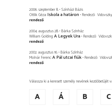
2006. szeptember 8.
Színházi Bázis
Iskola a határon
Ottlik Géza
Rendező
Vidovszk
rendező
2004. augusztus 28.
Bárka Színház
A Legyek Ura
William Golding
Rendező
Vidovszk
rendező
2002. augusztus 16.
Bárka Színház
A Pál utcai fiúk
Molnár Ferenc
Rendező
Vidovsz
rendező
Válassza ki a keresett személy nevének kezdőbetűjét v
A
Á
B
C