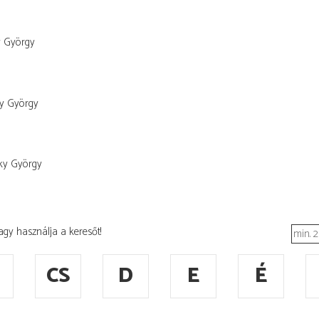
y György
y György
ky György
agy használja a keresőt!
CS
D
E
É