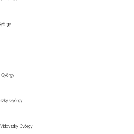
György
y György
vszky György
Vidovszky György