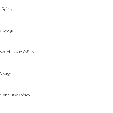
y György
y György
ező
Vidovszky György
 György
ő
Vidovszky György