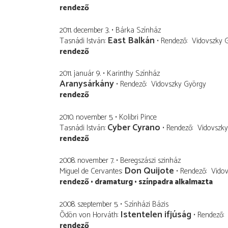
rendező
2011. december 3.
Bárka Színház
East Balkán
Tasnádi István
Rendező
Vidovszky 
rendező
2011. január 9.
Karinthy Színház
Aranysárkány
Rendező
Vidovszky György
rendező
2010. november 5.
Kolibri Pince
Cyber Cyrano
Tasnádi István
Rendező
Vidovszk
rendező
2008. november 7.
Beregszászi szinház
Don Quijote
Miguel de Cervantes
Rendező
Vido
rendező
dramaturg
színpadra alkalmazta
2008. szeptember 5.
Színházi Bázis
Istentelen ifjúság
Ödön von Horváth
Rendező
rendező