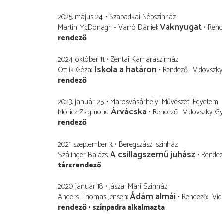
2025. május 24.
Szabadkai Népszínház
Vaknyugat
Martin McDonagh - Varró Dániel
Ren
rendező
2024. október 11.
Zentai Kamaraszínház
Iskola a határon
Ottlik Géza
Rendező
Vidovszk
rendező
2023. január 25.
Marosvásárhelyi Művészeti Egyetem
Árvácska
Móricz Zsigmond
Rendező
Vidovszky G
rendező
2021. szeptember 3.
Beregszászi szinház
A csillagszemű juhász
Szálinger Balázs
Rende
társrendező
2020. január 18.
Jászai Mari Színház
Ádám almái
Anders Thomas Jensen
Rendező
Vid
rendező
színpadra alkalmazta