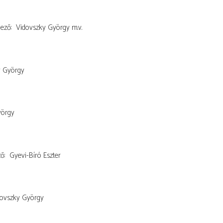
dező
Vidovszky György
m.v.
y György
yörgy
ző
Gyevi-Bíró Eszter
ovszky György