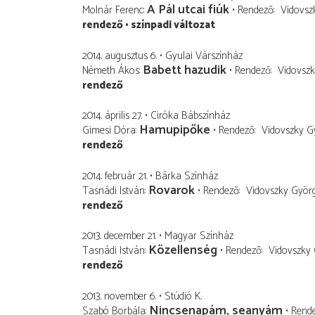
A Pál utcai fiúk
Molnár Ferenc
Rendező
Vidovsz
rendező
színpadi változat
2014. augusztus 6.
Gyulai Várszínház
Babett hazudik
Németh Ákos
Rendező
Vidovsz
rendező
2014. április 27.
Ciróka Bábszínház
Hamupipőke
Gimesi Dóra
Rendező
Vidovszky G
rendező
2014. február 21.
Bárka Színház
Rovarok
Tasnádi István
Rendező
Vidovszky Györ
rendező
2013. december 21.
Magyar Színház
Közellenség
Tasnádi István
Rendező
Vidovszky
rendező
2013. november 6.
Stúdió K.
Nincsenapám, seanyám
Szabó Borbála
Rend