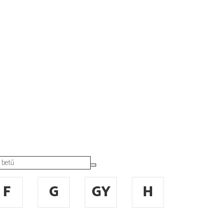
F
G
GY
H