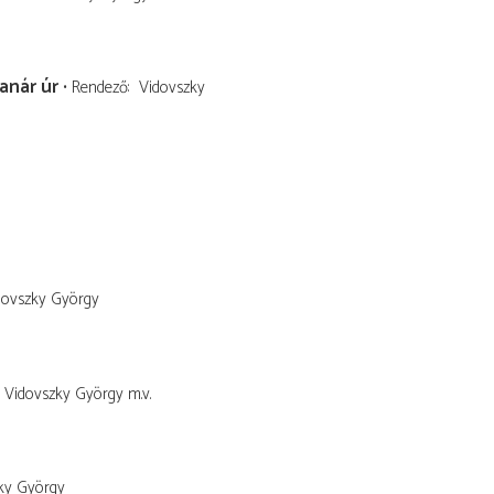
anár úr
Rendező
Vidovszky
dovszky György
Vidovszky György
m.v.
ky György