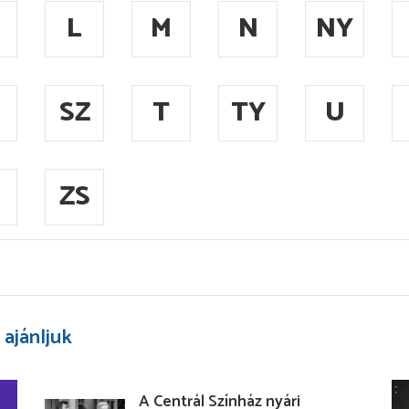
L
M
N
NY
SZ
T
TY
U
ZS
 ajánljuk
A Centrál Színház nyári