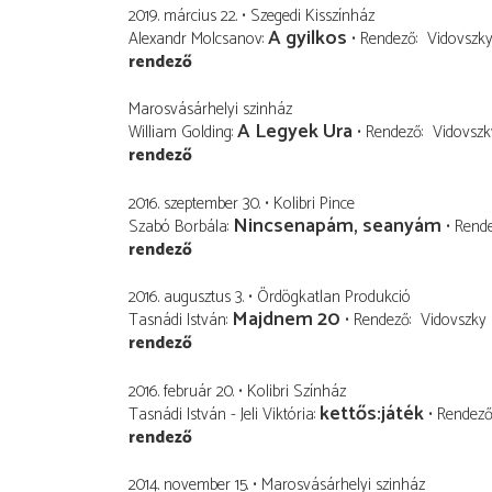
2019. március 22.
Szegedi Kisszínház
A gyilkos
Alexandr Molcsanov
Rendező
Vidovszk
rendező
Marosvásárhelyi szinház
A Legyek Ura
William Golding
Rendező
Vidovszk
rendező
2016. szeptember 30.
Kolibri Pince
Nincsenapám, seanyám
Szabó Borbála
Rend
rendező
2016. augusztus 3.
Ördögkatlan Produkció
Majdnem 20
Tasnádi István
Rendező
Vidovszky
rendező
2016. február 20.
Kolibri Színház
kettős:játék
Tasnádi István - Jeli Viktória
Rendez
rendező
2014. november 15.
Marosvásárhelyi szinház