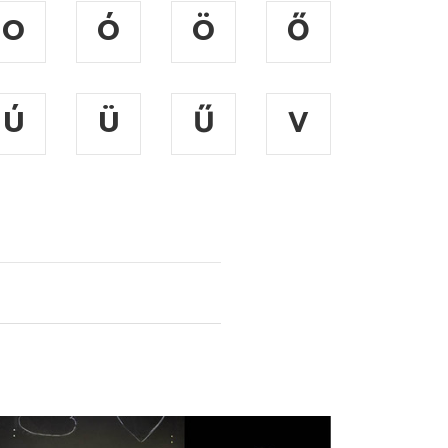
O
Ó
Ö
Ő
Ú
Ü
Ű
V