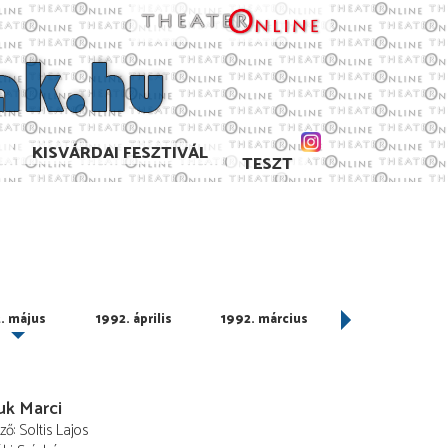
KISVÁRDAI FESZTIVÁL
TESZT
. május
1992. április
1992. március
1992. február
uk Marci
ező
Soltis Lajos