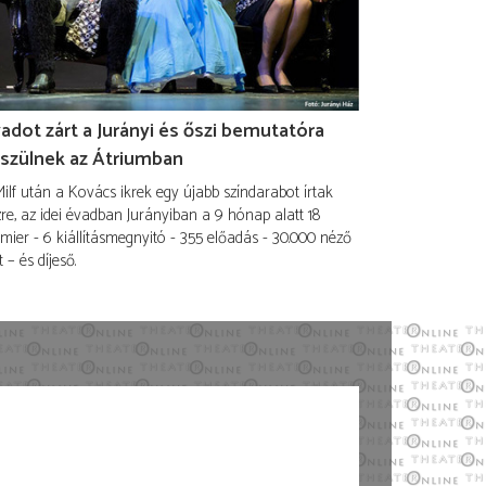
adot zárt a Jurányi és őszi bemutatóra
szülnek az Átriumban
ilf után a Kovács ikrek egy újabb színdarabot írtak
re, az idei évadban Jurányiban a 9 hónap alatt 18
mier - 6 kiállításmegnyitó - 355 előadás - 30.000 néző
t – és díjeső.