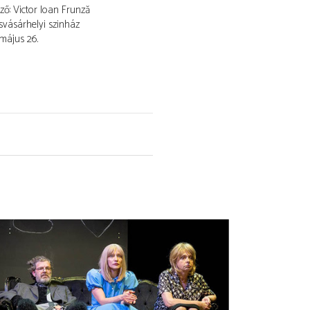
ező
Victor Ioan Frunză
vásárhelyi szinház
 május 26.