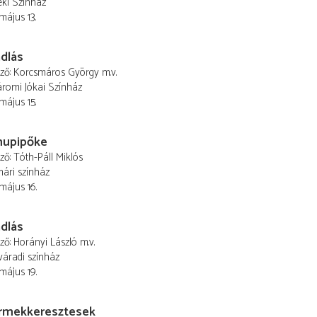
éki Színház
május 13.
dlás
ező
Korcsmáros György
m.v.
romi Jókai Színház
május 15.
upipőke
ező
Tóth-Páll Miklós
ári színház
 május 16.
dlás
ező
Horányi László
m.v.
áradi színház
 május 19.
rmekkeresztesek