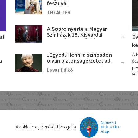
fesztivál
THEALTER
A Sopro nyerte a Magyar
Színházak 38. Kisvárdai
ai
Év
Fesztiváljának fődíját
ké
„Egyedül lenni a színpadon
A M
olyan biztonságérzetet ad,
ai
ősz
hogy lám, mindenki más
pre
Lovas Ildikó
nélkül is megvagyok
vol
magammal…”
Az oldal megjelenését támogatja: