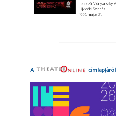
rendező
Vidnyánszky At
Újvidéki Színház
1992. május 21.
A
címlapjáról