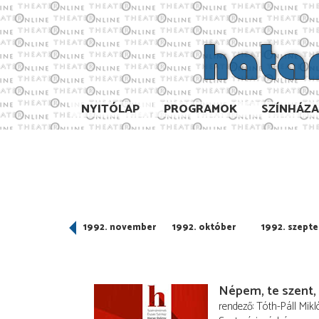
NYITÓLAP
PROGRAMOK
SZÍNHÁZ
992. december
1992. november
1992. október
1992. szept
Népem, te szent, 
rendező
Tóth-Páll Mikl