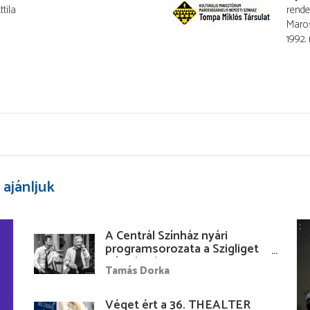
tila
rend
Maros
1992.
 ajánljuk
A Centrál Színház nyári
programsorozata a Szigliget
Várudvarban
Tamás Dorka
Véget ért a 36. THEALTER