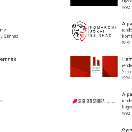
Újvid
1992. 
A pa
m.v.
rend
ly Színház
Komá
1992. 
ívemnek
Ham
rend
Szatm
1992.
A pa
.v.
rend
Nagyv
1992.
Gye