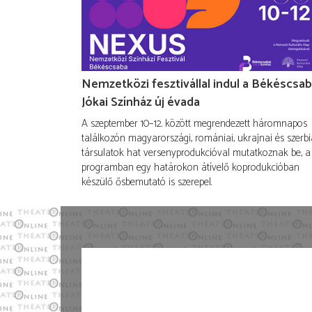
Nemzetközi fesztivállal indul a Békéscsab
Jókai Színház új évada
A szeptember 10–12. között megrendezett háromnapos
találkozón magyarországi, romániai, ukrajnai és szerbi
társulatok hat versenyprodukcióval mutatkoznak be, a
programban egy határokon átívelő koprodukcióban
készülő ősbemutató is szerepel.