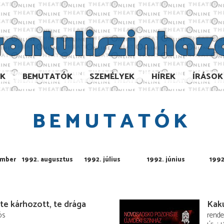
AK
BEMUTATÓK
SZEMÉLYEK
HÍREK
ÍRÁSOK
BEMUTATÓK
ember
1992. augusztus
1992. július
1992. június
1992
te kárhozott, te drága
Kak
ós
rend