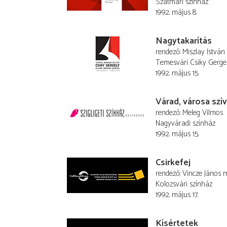
Szatmári színház
1992. május 8.
Nagytakarítás
rendező
Miszlay István
Temesvári Csiky Gerge
1992. május 15.
Várad, városa sz
rendező
Meleg Vilmos
Nagyváradi színház
1992. május 15.
Csirkefej
rendező
Vincze János
m
Kolozsvári színház
1992. május 17.
Kísértetek