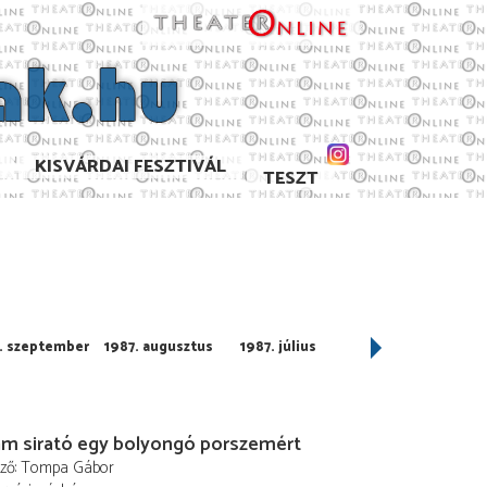
KISVÁRDAI FESZTIVÁL
TESZT
. szeptember
1987. augusztus
1987. július
1987. június
ám sirató egy bolyongó porszemért
ező
Tompa Gábor