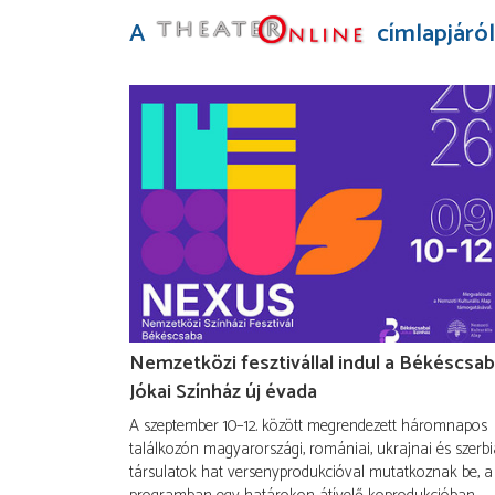
A
címlapjáról
Nemzetközi fesztivállal indul a Békéscsab
Jókai Színház új évada
A szeptember 10–12. között megrendezett háromnapos
találkozón magyarországi, romániai, ukrajnai és szerbi
társulatok hat versenyprodukcióval mutatkoznak be, a