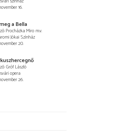
svári színház
 november 16.
 meg a Bella
ező
Procházka Miro
m.v.
romi Jókai Színház
 november 20.
irkuszhercegnő
ező
Gróf László
svári opera
 november 26.