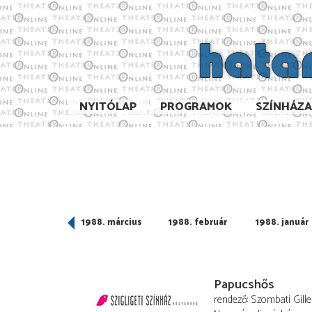
NYITÓLAP
PROGRAMOK
SZÍNHÁZ
988. április
1988. március
1988. február
1988. január
Papucshős
rendező
Szombati Gille