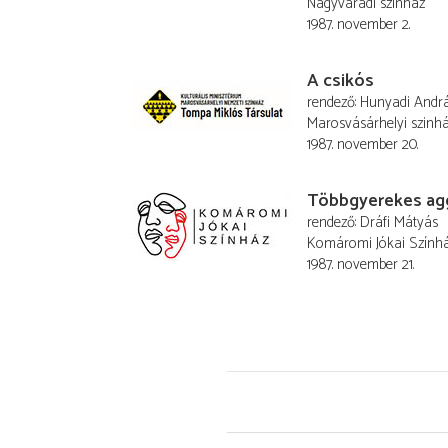
Nagyváradi színház
1987. november 2.
A csikós
rendező
Hunyadi Andr
Marosvásárhelyi szinh
1987. november 20.
Többgyerekes ag
rendező
Dráfi Mátyás
Komáromi Jókai Szính
1987. november 21.