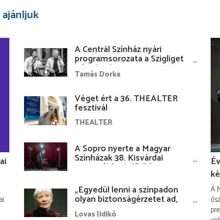
 ajánljuk
A Centrál Színház nyári
programsorozata a Szigliget
Várudvarban
Tamás Dorka
Véget ért a 36. THEALTER
fesztivál
THEALTER
A Sopro nyerte a Magyar
Színházak 38. Kisvárdai
ai
Év
Fesztiváljának fődíját
ké
„Egyedül lenni a színpadon
A M
olyan biztonságérzetet ad,
ai
ősz
hogy lám, mindenki más
pre
Lovas Ildikó
nélkül is megvagyok