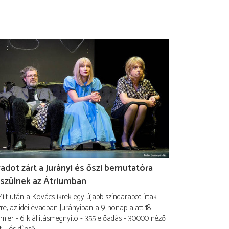
adot zárt a Jurányi és őszi bemutatóra
szülnek az Átriumban
ilf után a Kovács ikrek egy újabb színdarabot írtak
re, az idei évadban Jurányiban a 9 hónap alatt 18
mier - 6 kiállításmegnyitó - 355 előadás - 30.000 néző