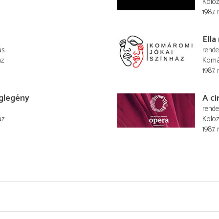
Koloz
1987.
Ella
ás
rend
áz
Komá
1987.
glegény
A c
rend
áz
Koloz
1987.