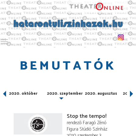
Toggle main menu visibility
BEMUTATÓK
er
2020. október
2020. szeptember
2020. augusztus
2020. 
Stop the tempo!
rendező
Faragó Zénó
Figura Stúdió Színház
2020. szeptember 3.