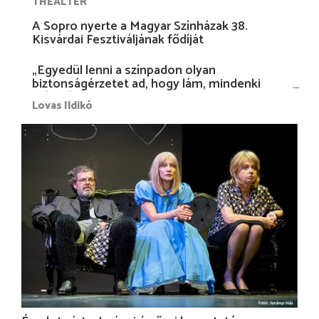
THEALTER
A Sopro nyerte a Magyar Színházak 38.
Kisvárdai Fesztiváljának fődíját
„Egyedül lenni a színpadon olyan
biztonságérzetet ad, hogy lám, mindenki
más nélkül is megvagyok magammal…”
Lovas Ildikó