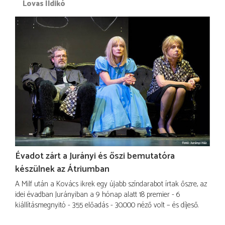
Lovas Ildikó
Évadot zárt a Jurányi és őszi bemutatóra
készülnek az Átriumban
A Milf után a Kovács ikrek egy újabb színdarabot írtak őszre, az
idei évadban Jurányiban a 9 hónap alatt 18 premier - 6
kiállításmegnyitó - 355 előadás - 30.000 néző volt – és díjeső.