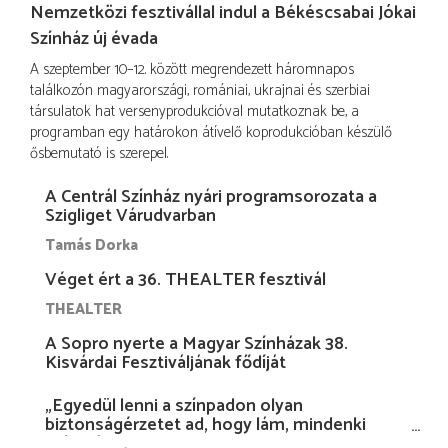
Nemzetközi fesztivállal indul a Békéscsabai Jókai
Színház új évada
A szeptember 10–12. között megrendezett háromnapos
találkozón magyarországi, romániai, ukrajnai és szerbiai
társulatok hat versenyprodukcióval mutatkoznak be, a
programban egy határokon átívelő koprodukcióban készülő
ősbemutató is szerepel.
A Centrál Színház nyári programsorozata a
Szigliget Várudvarban
Tamás Dorka
Véget ért a 36. THEALTER fesztivál
THEALTER
A Sopro nyerte a Magyar Színházak 38.
Kisvárdai Fesztiváljának fődíját
„Egyedül lenni a színpadon olyan
biztonságérzetet ad, hogy lám, mindenki
más nélkül is megvagyok magammal…”