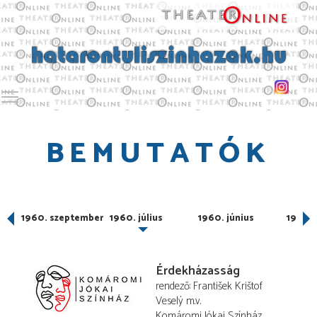
Toggle main menu visibility
BEMUTATÓK
1960. szeptember
1960. július
1960. június
1960. 
Érdekházasság
rendező
František Krištof
Veselý
m.v.
Komáromi Jókai Színház