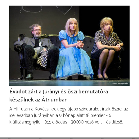
Évadot zárt a Jurányi és őszi bemutatóra
készülnek az Átriumban
A Milf után a Kovács ikrek egy újabb színdarabot írtak őszre, az
idei évadban Jurányiban a 9 hónap alatt 18 premier - 6
kiállításmegnyitó - 355 előadás - 30.000 néző volt – és díjeső.