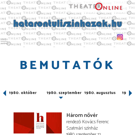
Toggle main menu visibility
BEMUTATÓK
er
1980. október
1980. szeptember
1980. augusztus
1980. 
Három nővér
rendező
Kovács Ferenc
Szatmári színház
1980. szeptember 12.