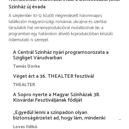
Színház új évada
A szeptember 10–12. között megrendezett háromnapos
találkozón magyarországi, romániai, ukrajnai és szerbiai
társulatok hat versenyprodukcióval mutatkoznak be, a
programban egy határokon átívelő koprodukcióban készülő
ősbemutató is szerepel.
A Centrál Színház nyári programsorozata a
Szigliget Várudvarban
Tamás Dorka
Véget ért a 36. THEALTER fesztivál
THEALTER
A Sopro nyerte a Magyar Színházak 38.
Kisvárdai Fesztiváljának fődíját
„Egyedül lenni a színpadon olyan
biztonságérzetet ad, hogy lám, mindenki
más nélkül is megvagyok magammal…”
Lovas Ildikó