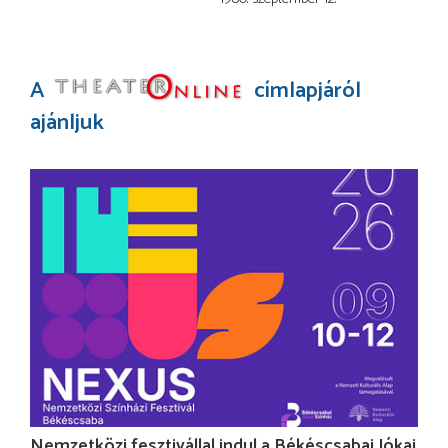
A
címlapjáról
ajánljuk
Nemzetközi fesztivállal indul a Békéscsabai Jókai