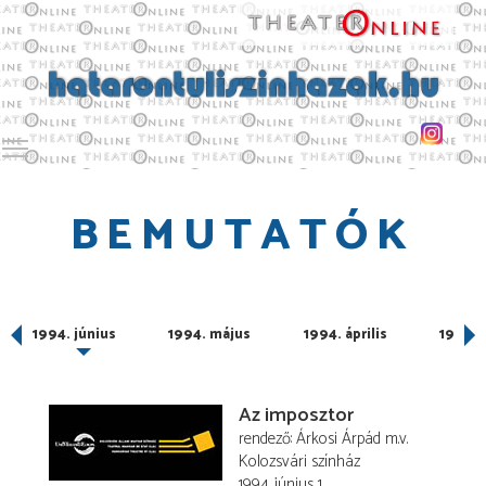
Toggle main menu visibility
BEMUTATÓK
1994. június
1994. május
1994. április
1994. 
Az imposztor
rendező
Árkosi Árpád
m.v.
Kolozsvári színház
1994. június 1.