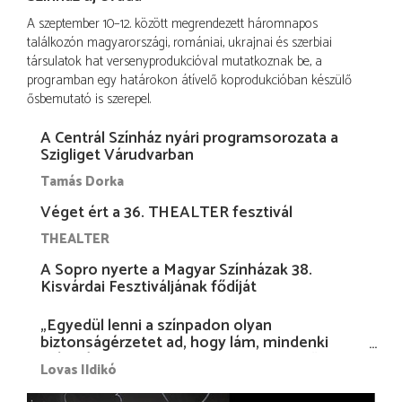
A szeptember 10–12. között megrendezett háromnapos
találkozón magyarországi, romániai, ukrajnai és szerbiai
társulatok hat versenyprodukcióval mutatkoznak be, a
programban egy határokon átívelő koprodukcióban készülő
ősbemutató is szerepel.
A Centrál Színház nyári programsorozata a
Szigliget Várudvarban
Tamás Dorka
Véget ért a 36. THEALTER fesztivál
THEALTER
A Sopro nyerte a Magyar Színházak 38.
Kisvárdai Fesztiváljának fődíját
„Egyedül lenni a színpadon olyan
biztonságérzetet ad, hogy lám, mindenki
más nélkül is megvagyok magammal…”
Lovas Ildikó