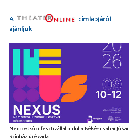
A
címlapjáról
ajánljuk
Nemzetközi fesztivállal indul a Békéscsabai Jókai
Színház új évada