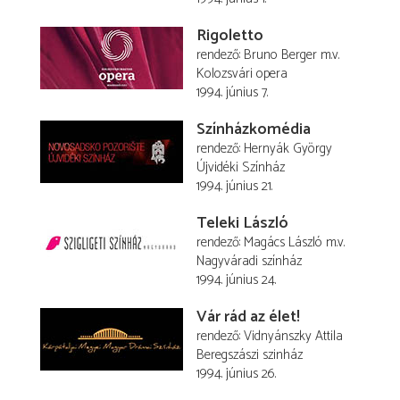
Rigoletto
rendező
Bruno Berger
m.v.
Kolozsvári opera
1994. június 7.
Színházkomédia
rendező
Hernyák György
Újvidéki Színház
1994. június 21.
Teleki László
rendező
Magács László
m.v.
Nagyváradi színház
1994. június 24.
Vár rád az élet!
rendező
Vidnyánszky Attila
Beregszászi szinház
1994. június 26.