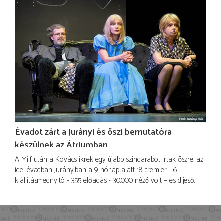
Évadot zárt a Jurányi és őszi bemutatóra
készülnek az Átriumban
A Milf után a Kovács ikrek egy újabb színdarabot írtak őszre, az
idei évadban Jurányiban a 9 hónap alatt 18 premier - 6
kiállításmegnyitó - 355 előadás - 30.000 néző volt – és díjeső.