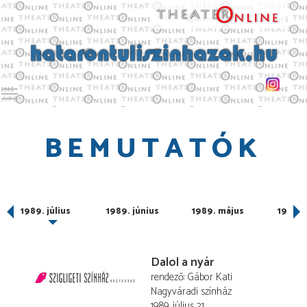
Toggle main menu visibility
BEMUTATÓK
us
1989. július
1989. június
1989. május
1989. á
Dalol a nyár
rendező
Gábor Kati
Nagyváradi színház
1989. július 21.