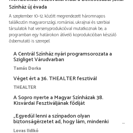
Színház új évada
A szeptember 10–12. között megrendezett háromnapos
találkozón magyarországi, romániai, ukrajnai és szerbiai
társulatok hat versenyprodukcióval mutatkoznak be, a
programban egy határokon átívelő koprodukcióban készülő
ősbemutató is szerepel.
A Centrál Színház nyári programsorozata a
Szigliget Várudvarban
Tamás Dorka
Véget ért a 36. THEALTER fesztivál
THEALTER
A Sopro nyerte a Magyar Színházak 38.
Kisvárdai Fesztiváljának fődíját
„Egyedül lenni a színpadon olyan
biztonságérzetet ad, hogy lám, mindenki
más nélkül is megvagyok magammal…”
Lovas Ildikó