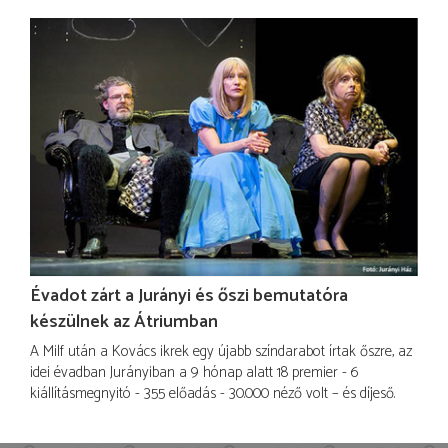
Évadot zárt a Jurányi és őszi bemutatóra
készülnek az Átriumban
A Milf után a Kovács ikrek egy újabb színdarabot írtak őszre, az
idei évadban Jurányiban a 9 hónap alatt 18 premier - 6
kiállításmegnyitó - 355 előadás - 30.000 néző volt – és díjeső.