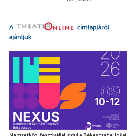
A
címlapjáról
ajánljuk
Nemzetközi fesztivállal indul a Békéscsabai Jókai