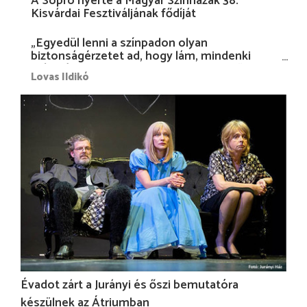
A Sopro nyerte a Magyar Színházak 38.
Kisvárdai Fesztiváljának fődíját
„Egyedül lenni a színpadon olyan
biztonságérzetet ad, hogy lám, mindenki
más nélkül is megvagyok magammal…”
Lovas Ildikó
Évadot zárt a Jurányi és őszi bemutatóra
készülnek az Átriumban