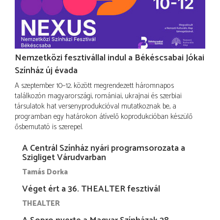
Nemzetközi fesztivállal indul a Békéscsabai Jókai
Színház új évada
A szeptember 10–12. között megrendezett háromnapos
találkozón magyarországi, romániai, ukrajnai és szerbiai
társulatok hat versenyprodukcióval mutatkoznak be, a
programban egy határokon átívelő koprodukcióban készülő
ősbemutató is szerepel.
A Centrál Színház nyári programsorozata a
Szigliget Várudvarban
Tamás Dorka
Véget ért a 36. THEALTER fesztivál
THEALTER