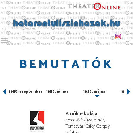
Toggle main menu visibility
BEMUTATÓK
1958. szeptember
1958. június
1958. május
1958. á
A nők iskolája
rendező
Száva Mihály
Temesvári Csiky Gergely
Színház