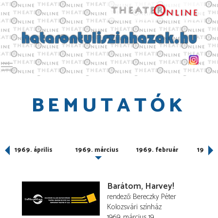
Toggle main menu visibility
BEMUTATÓK
1969. április
1969. március
1969. február
1969. 
Barátom, Harvey!
rendező
Bereczky Péter
Kolozsvári színház
1969. március 19.