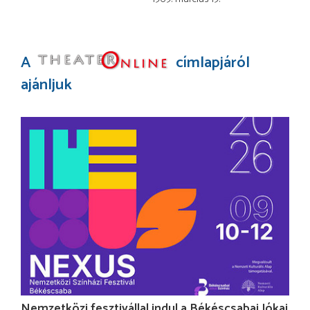
A
címlapjáról
ajánljuk
Nemzetközi fesztivállal indul a Békéscsabai Jókai