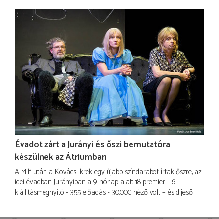
Évadot zárt a Jurányi és őszi bemutatóra
készülnek az Átriumban
A Milf után a Kovács ikrek egy újabb színdarabot írtak őszre, az
idei évadban Jurányiban a 9 hónap alatt 18 premier - 6
kiállításmegnyitó - 355 előadás - 30.000 néző volt – és díjeső.