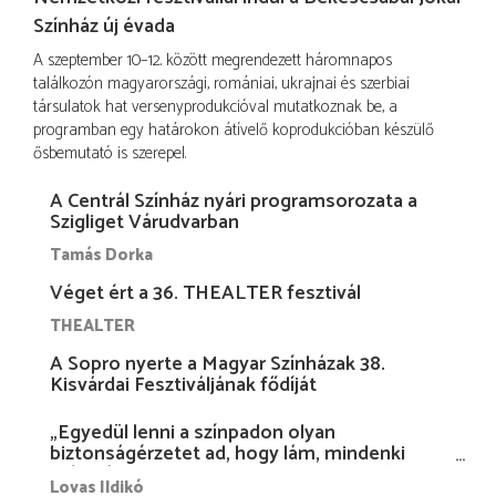
Színház új évada
A szeptember 10–12. között megrendezett háromnapos
találkozón magyarországi, romániai, ukrajnai és szerbiai
társulatok hat versenyprodukcióval mutatkoznak be, a
programban egy határokon átívelő koprodukcióban készülő
ősbemutató is szerepel.
A Centrál Színház nyári programsorozata a
Szigliget Várudvarban
Tamás Dorka
Véget ért a 36. THEALTER fesztivál
THEALTER
A Sopro nyerte a Magyar Színházak 38.
Kisvárdai Fesztiváljának fődíját
„Egyedül lenni a színpadon olyan
biztonságérzetet ad, hogy lám, mindenki
más nélkül is megvagyok magammal…”
Lovas Ildikó