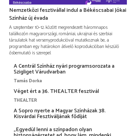
Nemzetközi fesztivállal indul a Békéscsabai Jókai
Színház új évada
A szeptember 10–12. között megrendezett háromnapos
találkozón magyarországi, romániai, ukrajnai és szerbiai
társulatok hat versenyprodukcióval mutatkoznak be, a
programban egy határokon átívelő koprodukcióban készülő
ősbemutató is szerepel.
A Centrál Színház nyári programsorozata a
Szigliget Várudvarban
Tamás Dorka
Véget ért a 36. THEALTER fesztivál
THEALTER
A Sopro nyerte a Magyar Színházak 38.
Kisvárdai Fesztiváljának fődíját
„Egyedül lenni a színpadon olyan
biztonságérzetet ad, hogy lám, mindenki