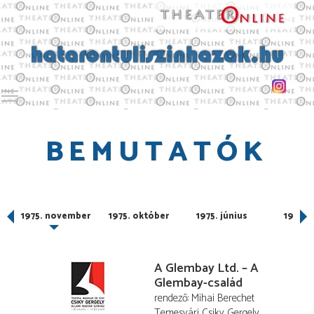
Toggle main menu visibility
BEMUTATÓK
r
1975. november
1975. október
1975. június
1975. 
A Glembay Ltd. – A
Glembay-család
rendező
Mihai Berechet
Temesvári Csiky Gergely