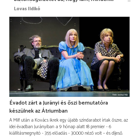
más nélkül is megvagyok magammal…”
Lovas Ildikó
Évadot zárt a Jurányi és őszi bemutatóra
készülnek az Átriumban
A Milf után a Kovács ikrek egy újabb színdarabot írtak őszre, az
idei évadban Jurányiban a 9 hónap alatt 18 premier - 6
kiállításmegnyitó - 355 előadás - 30.000 néző volt – és díjeső.