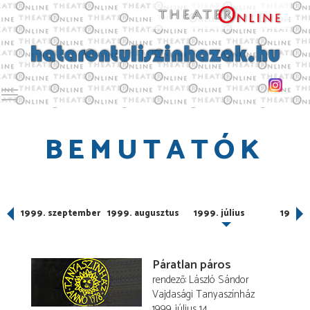
Toggle main menu visibility
BEMUTATÓK
1999. szeptember
1999. augusztus
1999. július
1999. 
Páratlan páros
rendező
László Sándor
Vajdasági Tanyaszínház
1999. július 14.