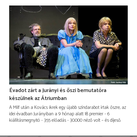
Évadot zárt a Jurányi és őszi bemutatóra
készülnek az Átriumban
A Milf után a Kovács ikrek egy újabb színdarabot írtak őszre, az
idei évadban Jurányiban a 9 hónap alatt 18 premier - 6
kiállításmegnyitó - 355 előadás - 30.000 néző volt – és díjeső.