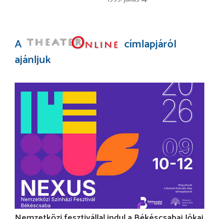
A
címlapjáról
ajánljuk
Nemzetközi fesztivállal indul a Békéscsabai Jókai