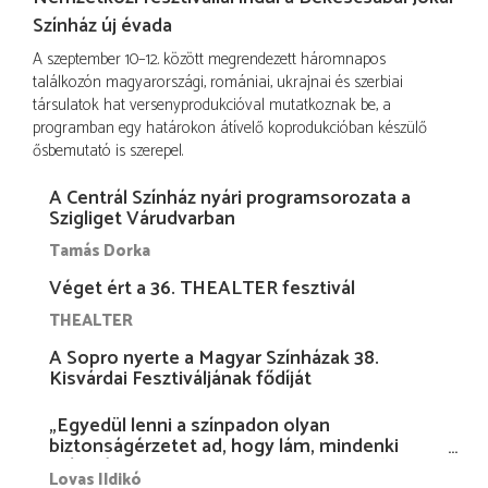
Színház új évada
A szeptember 10–12. között megrendezett háromnapos
találkozón magyarországi, romániai, ukrajnai és szerbiai
társulatok hat versenyprodukcióval mutatkoznak be, a
programban egy határokon átívelő koprodukcióban készülő
ősbemutató is szerepel.
A Centrál Színház nyári programsorozata a
Szigliget Várudvarban
Tamás Dorka
Véget ért a 36. THEALTER fesztivál
THEALTER
A Sopro nyerte a Magyar Színházak 38.
Kisvárdai Fesztiváljának fődíját
„Egyedül lenni a színpadon olyan
biztonságérzetet ad, hogy lám, mindenki
más nélkül is megvagyok magammal…”
Lovas Ildikó