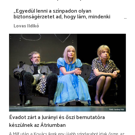
„Egyedül lenni a színpadon olyan
biztonságérzetet ad, hogy lám, mindenki
más nélkül is megvagyok magammal…”
Lovas Ildikó
Évadot zárt a Jurányi és őszi bemutatóra
készülnek az Átriumban
A Milf után a Kovács ikrek egy újabb színdarabot írtak őszre, az