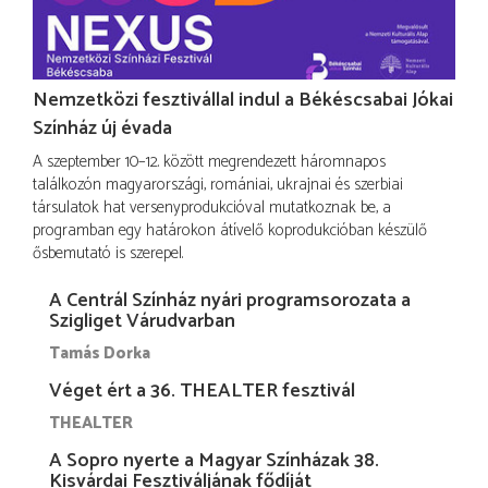
Nemzetközi fesztivállal indul a Békéscsabai Jókai
Színház új évada
A szeptember 10–12. között megrendezett háromnapos
találkozón magyarországi, romániai, ukrajnai és szerbiai
társulatok hat versenyprodukcióval mutatkoznak be, a
programban egy határokon átívelő koprodukcióban készülő
ősbemutató is szerepel.
A Centrál Színház nyári programsorozata a
Szigliget Várudvarban
Tamás Dorka
Véget ért a 36. THEALTER fesztivál
THEALTER
A Sopro nyerte a Magyar Színházak 38.
Kisvárdai Fesztiváljának fődíját