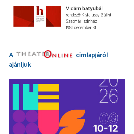
Vidám batyubál
rendező
Kisfalussy Bálint
Szatmári színház
1981. december 31.
A
címlapjáról
ajánljuk