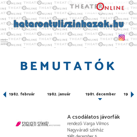
Toggle main menu visibility
BEMUTATÓK
1982. február
1982. január
1981. december
1981. 
A csodálatos jávorfák
rendező
Varga Vilmos
Nagyváradi színház
1981. december 5.