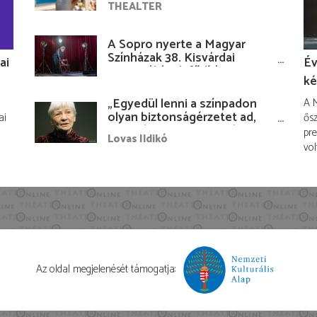
THEALTER
A Sopro nyerte a Magyar
Színházak 38. Kisvárdai
ai
Év
Fesztiváljának fődíját
ké
„Egyedül lenni a színpadon
A M
olyan biztonságérzetet ad,
ai
ősz
hogy lám, mindenki más
pre
Lovas Ildikó
nélkül is megvagyok
vol
magammal…”
Az oldal megjelenését támogatja: