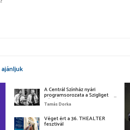
áz
 ajánljuk
A Centrál Színház nyári
programsorozata a Szigliget
Várudvarban
Tamás Dorka
Véget ért a 36. THEALTER
fesztivál