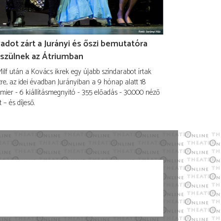
adot zárt a Jurányi és őszi bemutatóra
szülnek az Átriumban
ilf után a Kovács ikrek egy újabb színdarabot írtak
re, az idei évadban Jurányiban a 9 hónap alatt 18
mier - 6 kiállításmegnyitó - 355 előadás - 30.000 néző
t – és díjeső.