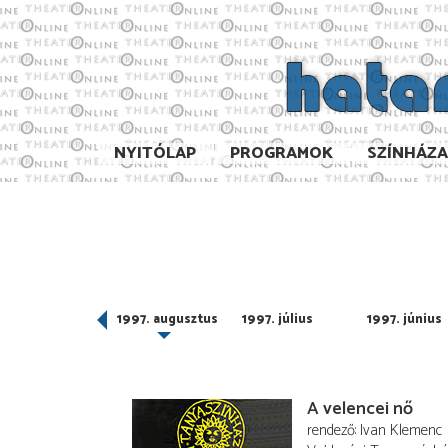
NYITÓLAP
PROGRAMOK
SZÍNHÁZ
997. szeptember
1997. augusztus
1997. július
1997. június
A velencei nő
rendező
Ivan Klemenc