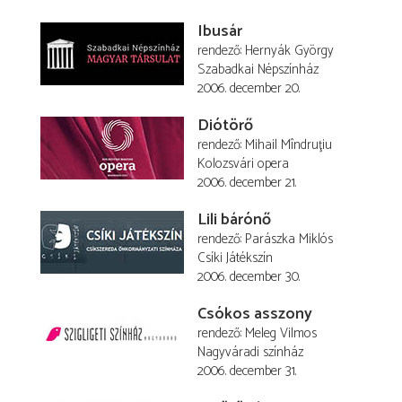
Ibusár
rendező
Hernyák György
Szabadkai Népszínház
2006. december 20.
Diótörő
rendező
Mihail Mîndruţiu
Kolozsvári opera
2006. december 21.
Lili bárónő
rendező
Parászka Miklós
Csíki Játékszín
2006. december 30.
Csókos asszony
rendező
Meleg Vilmos
Nagyváradi színház
2006. december 31.