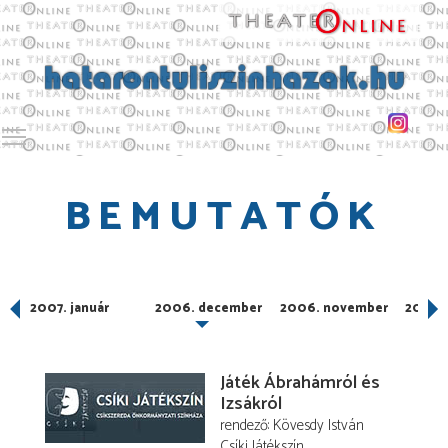
Toggle main menu visibility
BEMUTATÓK
2007. január
2006. december
2006. november
2006.
Játék Ábrahámról és
Izsákról
rendező
Kövesdy István
Csíki Játékszín