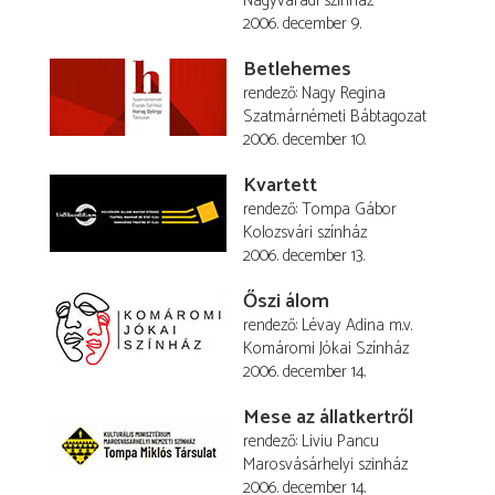
Nagyváradi színház
2006. december 9.
Betlehemes
rendező
Nagy Regina
Szatmárnémeti Bábtagozat
2006. december 10.
Kvartett
rendező
Tompa Gábor
Kolozsvári színház
2006. december 13.
Őszi álom
rendező
Lévay Adina
m.v.
Komáromi Jókai Színház
2006. december 14.
Mese az állatkertről
rendező
Liviu Pancu
Marosvásárhelyi szinház
2006. december 14.