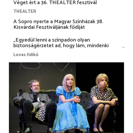
Véget ért a 36. THEALTER fesztivál
THEALTER
A Sopro nyerte a Magyar Színházak 38.
Kisvárdai Fesztiváljának fődíját
„Egyedül lenni a színpadon olyan
biztonságérzetet ad, hogy lám, mindenki
más nélkül is megvagyok magammal…”
Lovas Ildikó