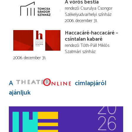
A vörös bestia
rendező
Csurulya Csongor
Székelyudvarhelyi színház
2006. december 31.
Haccacáré-haccacáré –
csíntalan kabaré
rendező
Tóth-Páll Miklós
Szatmári színház
2006. december 31.
A
címlapjáról
ajánljuk