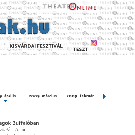
KISVÁRDAI FESZTIVÁL
TESZT
. április
2009. március
2009. február
2009. január
lagok Buffalóban
ező
Pálfi Zoltán