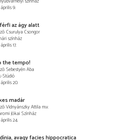
lyudvarhelyi színház
április 9.
férfi az ágy alatt
ező
Csurulya Csongor
ári színház
április 17.
p the tempo!
ező
Sebestyén Aba
k-Stúdió
április 20.
kes madár
ező
Vidnyánszky Attila
m.v.
romi Jókai Színház
április 24.
dínia, avagy facies hippocratica