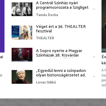
A Centrál Színház nyári
programsorozata a Szigliget
Várudvarban
Tamás Dorka
Véget ért a 36. THEALTER
fesztivál
THEALTER
A Sopro nyerte a Magyar
Színházak 38. Kisvárdai
ai
Év
Fesztiváljának fődíját
ké
„Egyedül lenni a színpadon
A M
olyan biztonságérzetet ad,
ai
ősz
hogy lám, mindenki más
pre
Lovas Ildikó
nélkül is megvagyok
vol
magammal…”