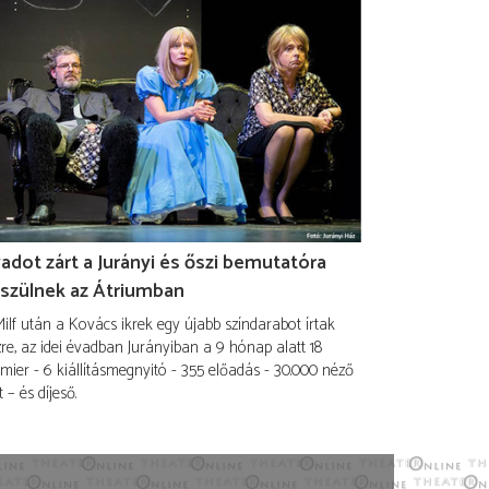
adot zárt a Jurányi és őszi bemutatóra
szülnek az Átriumban
ilf után a Kovács ikrek egy újabb színdarabot írtak
re, az idei évadban Jurányiban a 9 hónap alatt 18
mier - 6 kiállításmegnyitó - 355 előadás - 30.000 néző
t – és díjeső.