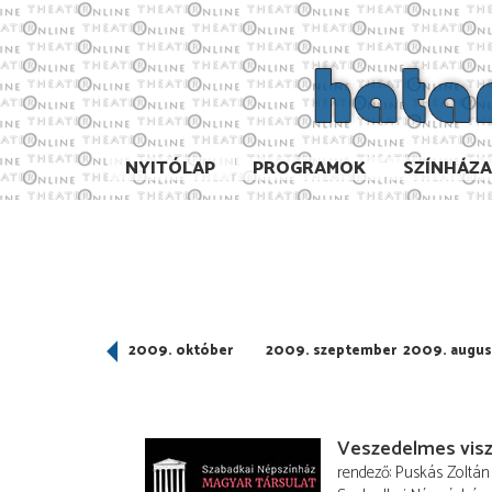
NYITÓLAP
PROGRAMOK
SZÍNHÁZ
009. november
2009. október
2009. szeptember
2009. augus
Veszedelmes vis
rendező
Puskás Zoltán