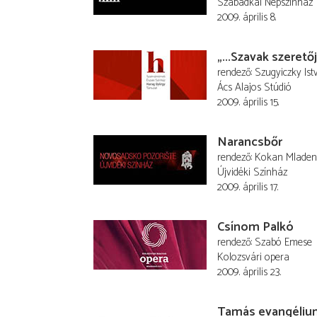
Szabadkai Népszínház
2009. április 8.
„...Szavak szerető
rendező
Szugyiczky Ist
Ács Alajos Stúdió
2009. április 15.
Narancsbőr
rendező
Kokan Mladen
Újvidéki Színház
2009. április 17.
Csínom Palkó
rendező
Szabó Emese
Kolozsvári opera
2009. április 23.
Tamás evangéliu