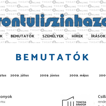
AK
BEMUTATÓK
SZEMÉLYEK
HÍREK
ÍRÁSOK
BEMUTATÓK
ztus
2009. július
2009. június
2009. május
2009
zonyok
Csil
m.v.
rend