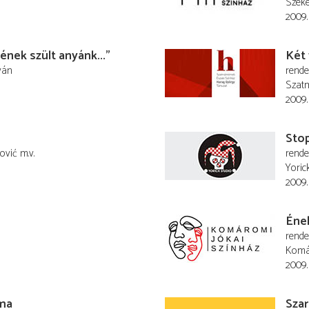
Széke
2009. 
jének szült anyánk...”
Két 
ván
rend
Szatm
2009. 
Sto
ović
m.v.
rend
Yoric
2009. 
Éne
rend
Komá
2009. 
ma
Szar