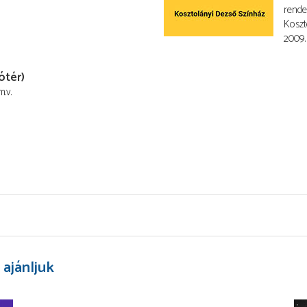
rend
Koszt
2009. 
ótér)
m.v.
 ajánljuk