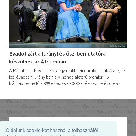
Évadot zárt a Jurányi és őszi bemutatóra
készülnek az Átriumban
A Milf után a Kovács ikrek egy újabb színdarabot írtak őszre, az
idei évadban Jurányiban a 9 hónap alatt 18 premier - 6
kiállításmegnyitó - 355 előadás - 30.000 néző volt – és díjeső.
Oldalunk cookie-kat használ a felhasználói
Az oldal megjelenését támogatja: