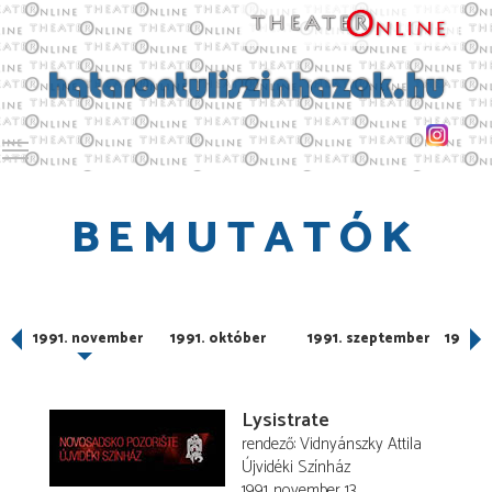
Toggle main menu visibility
BEMUTATÓK
r
1991. november
1991. október
1991. szeptember
1991. j
Lysistrate
rendező
Vidnyánszky Attila
Újvidéki Színház
1991. november 13.