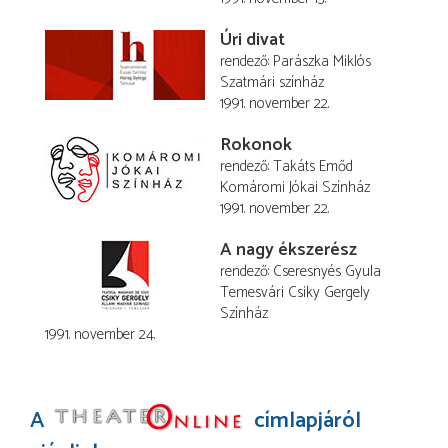
Úri divat
rendező
Parászka Miklós
Szatmári színház
1991. november 22.
Rokonok
rendező
Takáts Emőd
Komáromi Jókai Színház
1991. november 22.
A nagy ékszerész
rendező
Cseresnyés Gyula
Temesvári Csiky Gergely
Színház
1991. november 24.
A
címlapjáról