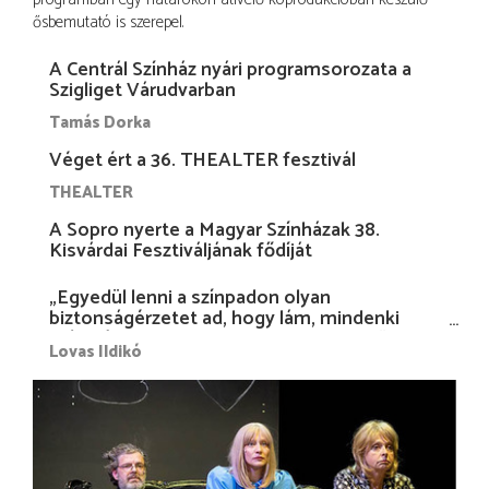
ősbemutató is szerepel.
A Centrál Színház nyári programsorozata a
Szigliget Várudvarban
Tamás Dorka
Véget ért a 36. THEALTER fesztivál
THEALTER
A Sopro nyerte a Magyar Színházak 38.
Kisvárdai Fesztiváljának fődíját
„Egyedül lenni a színpadon olyan
biztonságérzetet ad, hogy lám, mindenki
más nélkül is megvagyok magammal…”
Lovas Ildikó