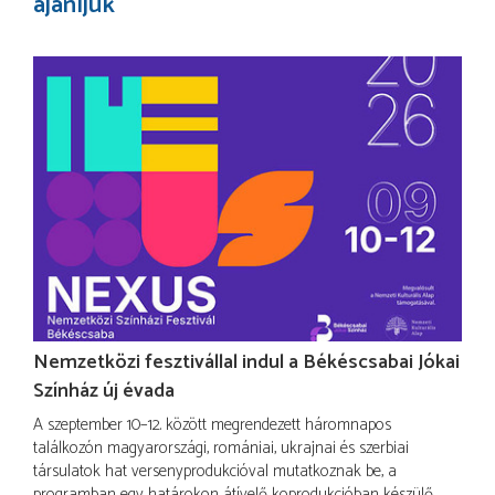
ajánljuk
Nemzetközi fesztivállal indul a Békéscsabai Jókai
Színház új évada
A szeptember 10–12. között megrendezett háromnapos
találkozón magyarországi, romániai, ukrajnai és szerbiai
társulatok hat versenyprodukcióval mutatkoznak be, a
programban egy határokon átívelő koprodukcióban készülő