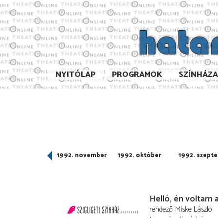
NYITÓLAP
PROGRAMOK
SZÍNHÁZ
992. december
1992. november
1992. október
1992. szept
Helló, én voltam a
rendező
Miske László