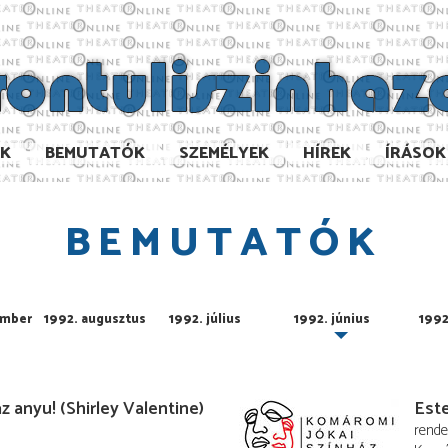
AK
BEMUTATÓK
SZEMÉLYEK
HÍREK
ÍRÁSOK
BEMUTATÓK
ember
1992. augusztus
1992. július
1992. június
1992
z anyu! (Shirley Valentine)
Est
rend