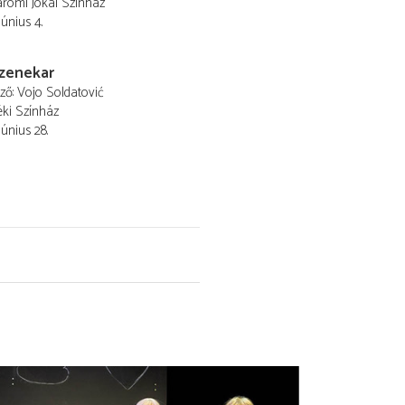
romi Jókai Színház
június 4.
 zenekar
ező
Vojo Soldatović
éki Színház
június 28.