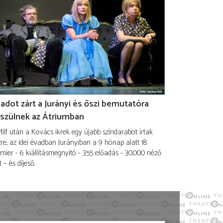
adot zárt a Jurányi és őszi bemutatóra
szülnek az Átriumban
ilf után a Kovács ikrek egy újabb színdarabot írtak
re, az idei évadban Jurányiban a 9 hónap alatt 18
mier - 6 kiállításmegnyitó - 355 előadás - 30.000 néző
t – és díjeső.