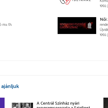
Komá
1992. 
Női
ó
m.v. f.h.
rend
Újvid
1992. 
 ajánljuk
A Centrál Színház nyári
programsorozata a Szigliget