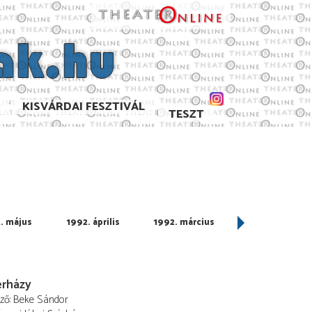
KISVÁRDAI FESZTIVÁL
TESZT
. május
1992. április
1992. március
1992. február
erházy
ező
Beke Sándor