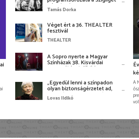
Várudvarban
Tamás Dorka
Véget ért a 36. THEALTER
fesztivál
THEALTER
A Sopro nyerte a Magyar
Színházak 38. Kisvárdai
ai
Év
Fesztiváljának fődíját
ké
„Egyedül lenni a színpadon
A M
olyan biztonságérzetet ad,
ai
ősz
hogy lám, mindenki más
pre
Lovas Ildikó
nélkül is megvagyok
vol
magammal…”