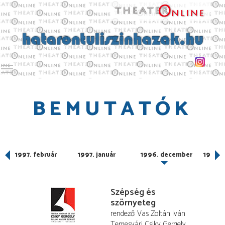
Toggle main menu visibility
BEMUTATÓK
1997. február
1997. január
1996. december
1996.
Szépség és
szörnyeteg
rendező
Vas Zoltán Iván
Temesvári Csiky Gergely