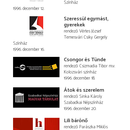
Színház
1996. december 12.
Szeressül egymást,
gyerekek
rendező
Vértes József
Temesvári Csiky Gergely
Színház
1996. december 16.
Csongor és Tünde
rendező
Csizmadia Tibor
m.v.
Kolozsvári színház
1996. december 18.
Átok és szerelem
rendező
Sinka Károly
Szabadkai Népszínház
1996. december 20.
Lili bárónő
rendező
Parászka Miklós