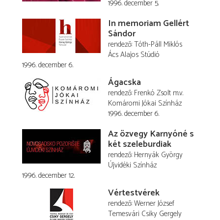
1996. december 5.
In memoriam Gellért
Sándor
rendező
Tóth-Páll Miklós
Ács Alajos Stúdió
1996. december 6.
Ágacska
rendező
Frenkó Zsolt
m.v.
Komáromi Jókai Színház
1996. december 6.
Az özvegy Karnyóné s
két szeleburdiak
rendező
Hernyák György
Újvidéki Színház
1996. december 12.
Vértestvérek
rendező
Werner József
Temesvári Csiky Gergely