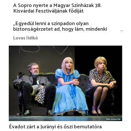
A Sopro nyerte a Magyar Színházak 38.
Kisvárdai Fesztiváljának fődíját
„Egyedül lenni a színpadon olyan
biztonságérzetet ad, hogy lám, mindenki
más nélkül is megvagyok magammal…”
Lovas Ildikó
Évadot zárt a Jurányi és őszi bemutatóra