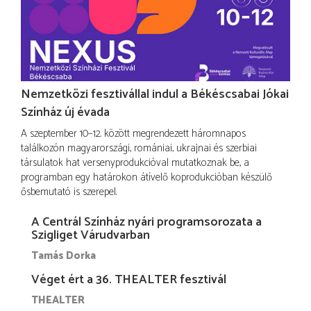
Nemzetközi fesztivállal indul a Békéscsabai Jókai
Színház új évada
A szeptember 10–12. között megrendezett háromnapos
találkozón magyarországi, romániai, ukrajnai és szerbiai
társulatok hat versenyprodukcióval mutatkoznak be, a
programban egy határokon átívelő koprodukcióban készülő
ősbemutató is szerepel.
A Centrál Színház nyári programsorozata a
Szigliget Várudvarban
Tamás Dorka
Véget ért a 36. THEALTER fesztivál
THEALTER