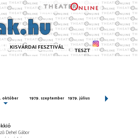
KISVÁRDAI FESZTIVÁL
TESZT
. október
1979. szeptember
1979. július
1979. június
okkió
ező
Dehel Gábor