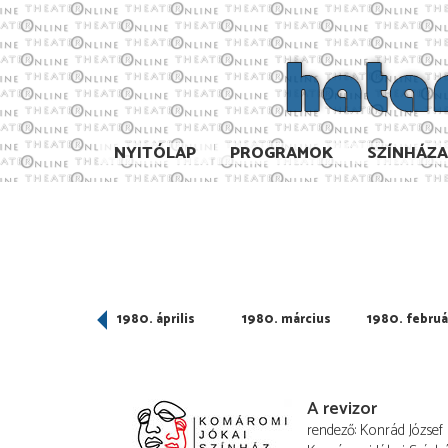
NYITÓLAP
PROGRAMOK
SZÍNHÁZ
980. május
1980. április
1980. március
1980. februá
A revizor
rendező
Konrád József