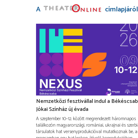
A
címlapjáról
Nemzetközi fesztivállal indul a Békéscsab
Jókai Színház új évada
A szeptember 10–12. között megrendezett háromnapos
találkozón magyarországi, romániai, ukrajnai és szerbi
társulatok hat versenyprodukcióval mutatkoznak be, a