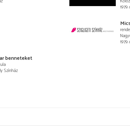
áz
Koloz
1979. 
Mics
rend
Nagyv
1979. 
kar benneteket
ula
ly Színház