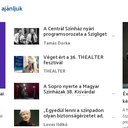
 ajánljuk
A Centrál Színház nyári
programsorozata a Szigliget
Várudvarban
Tamás Dorka
Véget ért a 36. THEALTER
fesztivál
THEALTER
A Sopro nyerte a Magyar
Színházak 38. Kisvárdai
ai
Év
Fesztiváljának fődíját
ké
„Egyedül lenni a színpadon
A M
olyan biztonságérzetet ad,
ai
ősz
hogy lám, mindenki más
pre
Lovas Ildikó
nélkül is megvagyok