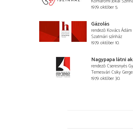
Komáromi Jókai Szính
1979. október 5.
Gázolás
rendező
Kovács Ádám
Szatmári színház
1979. október 10.
Nagypapa látni a
rendező
Cseresnyés Gy
Temesvári Csiky Gerge
1979. október 30.