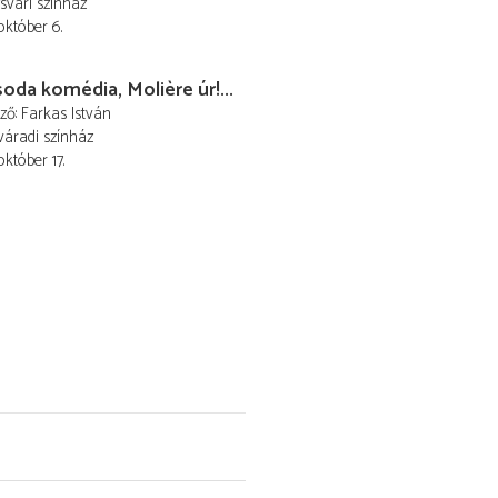
svári színház
október 6.
oda komédia, Molière úr!...
ező
Farkas István
áradi színház
október 17.