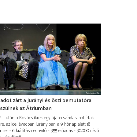
adot zárt a Jurányi és őszi bemutatóra
szülnek az Átriumban
ilf után a Kovács ikrek egy újabb színdarabot írtak
re, az idei évadban Jurányiban a 9 hónap alatt 18
mier - 6 kiállításmegnyitó - 355 előadás - 30.000 néző