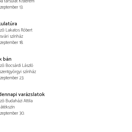
 társulat Kisterem
szeptember 13.
ulatúra
ező
Lakatos Róbert
svári színház
szeptember 18.
k bán
ező
Bocsárdi László
szentgyörgyi színház
 szeptember 23.
ennapi varázslatok
ező
Budaházi Attila
Játékszín
 szeptember 30.