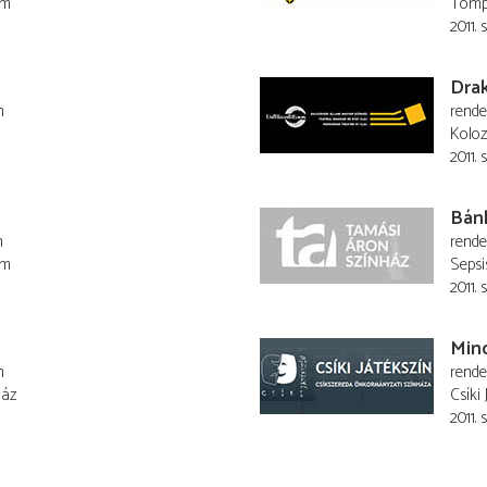
em
Tompa
2011. 
Drak
n
rend
Koloz
2011. 
Bán
n
rend
em
Sepsi
2011.
Mind
n
rend
ház
Csíki 
2011.