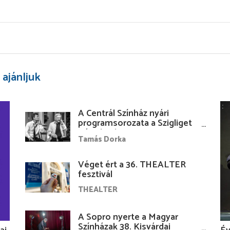
 ajánljuk
A Centrál Színház nyári
programsorozata a Szigliget
Várudvarban
Tamás Dorka
Véget ért a 36. THEALTER
fesztivál
THEALTER
A Sopro nyerte a Magyar
Színházak 38. Kisvárdai