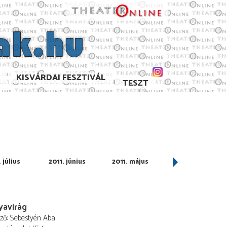
KISVÁRDAI FESZTIVÁL
TESZT
 július
2011. június
2011. május
2011. április
yavirág
ező
Sebestyén Aba