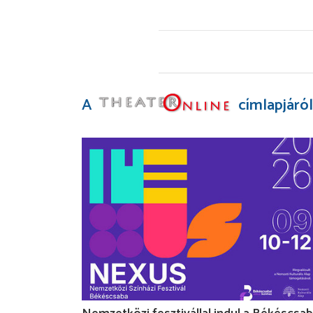
A
címlapjáról