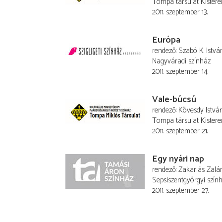
Tompa társulat Kister
2011. szeptember 13.
Európa
rendező
Szabó K. Istvá
Nagyváradi színház
2011. szeptember 14.
Vale-búcsú
rendező
Kövesdy Istvá
Tompa társulat Kister
2011. szeptember 21.
Egy nyári nap
rendező
Zakariás Zalá
Sepsiszentgyörgyi szín
2011. szeptember 27.