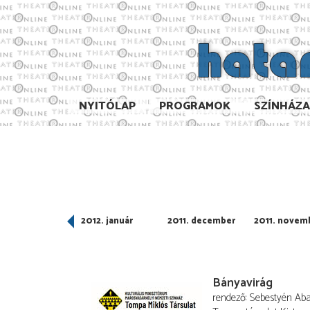
NYITÓLAP
PROGRAMOK
SZÍNHÁZ
012. február
2012. január
2011. december
2011. novem
Bányavirág
rendező
Sebestyén Ab