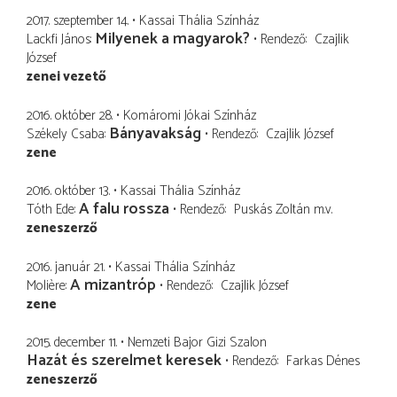
2017. szeptember 14.
Kassai Thália Színház
Milyenek a magyarok?
Lackfi János
Rendező
Czajlik
József
zenei vezető
2016. október 28.
Komáromi Jókai Színház
Bányavakság
Székely Csaba
Rendező
Czajlik József
zene
2016. október 13.
Kassai Thália Színház
A falu rossza
Tóth Ede
Rendező
Puskás Zoltán
m.v.
zeneszerző
2016. január 21.
Kassai Thália Színház
A mizantróp
Molière
Rendező
Czajlik József
zene
2015. december 11.
Nemzeti Bajor Gizi Szalon
Hazát és szerelmet keresek
Rendező
Farkas Dénes
zeneszerző