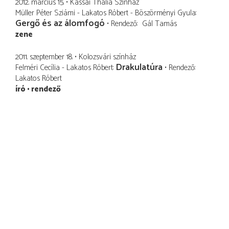
2012. március 15.
Kassai Thália Színház
Müller Péter Sziámi - Lakatos Róbert - Böszörményi Gyula
Gergő és az álomfogó
Rendező
Gál Tamás
zene
2011. szeptember 18.
Kolozsvári színház
Drakulatúra
Felméri Cecília - Lakatos Róbert
Rendező
Lakatos Róbert
író
rendező