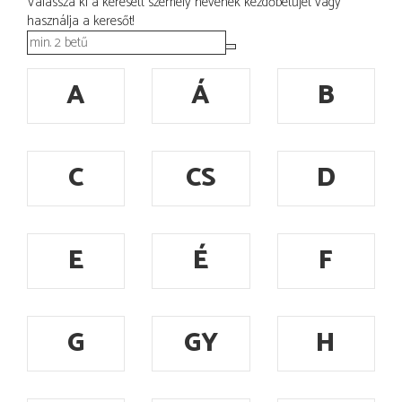
Válassza ki a keresett személy nevének kezdőbetűjét vagy
használja a keresőt!
A
Á
B
C
CS
D
E
É
F
G
GY
H