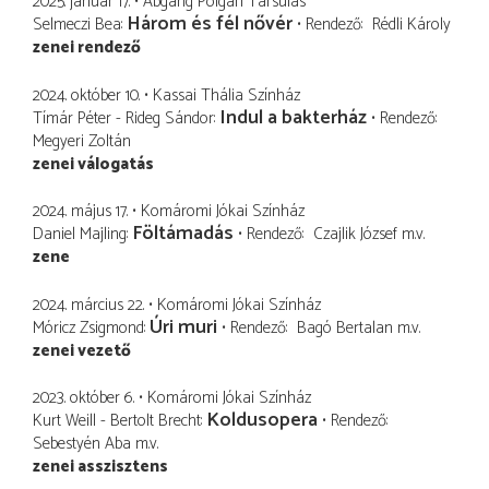
2025. január 17.
Abgang Polgári Társulás
Három és fél nővér
Selmeczi Bea
Rendező
Rédli Károly
zenei rendező
2024. október 10.
Kassai Thália Színház
Indul a bakterház
Tímár Péter - Rideg Sándor
Rendező
Megyeri Zoltán
zenei válogatás
2024. május 17.
Komáromi Jókai Színház
Föltámadás
Daniel Majling
Rendező
Czajlik József
m.v.
zene
2024. március 22.
Komáromi Jókai Színház
Úri muri
Móricz Zsigmond
Rendező
Bagó Bertalan
m.v.
zenei vezető
2023. október 6.
Komáromi Jókai Színház
Koldusopera
Kurt Weill - Bertolt Brecht
Rendező
Sebestyén Aba
m.v.
zenei asszisztens