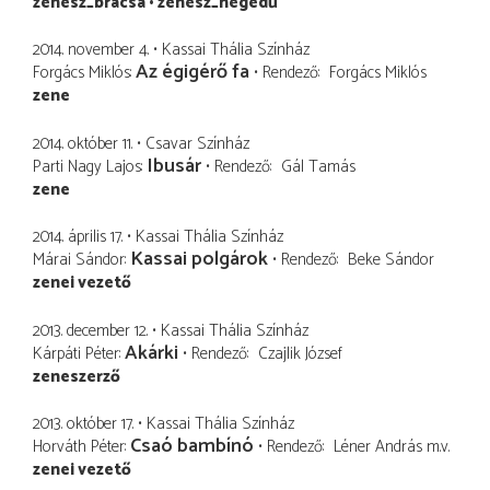
zenész_brácsa
zenész_hegedű
2014. november 4.
Kassai Thália Színház
Az égigérő fa
Forgács Miklós
Rendező
Forgács Miklós
zene
2014. október 11.
Csavar Színház
Ibusár
Parti Nagy Lajos
Rendező
Gál Tamás
zene
2014. április 17.
Kassai Thália Színház
Kassai polgárok
Márai Sándor
Rendező
Beke Sándor
zenei vezető
2013. december 12.
Kassai Thália Színház
Akárki
Kárpáti Péter
Rendező
Czajlik József
zeneszerző
2013. október 17.
Kassai Thália Színház
Csaó bambínó
Horváth Péter
Rendező
Léner András
m.v.
zenei vezető