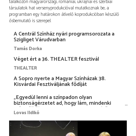
találkozón magyarországi, romániai, ukrajnai és szerbiai
társulatok hat versenyprodukcióval mutatkoznak be, a
programban egy határokon átívelő koprodukcióban készülő
ősbemutató is szerepel.
A Centrál Színház nyári programsorozata a
Szigliget Várudvarban
Tamás Dorka
Véget ért a 36. THEALTER fesztivál
THEALTER
A Sopro nyerte a Magyar Színházak 38.
Kisvárdai Fesztiváljának fődíját
„Egyedül lenni a színpadon olyan
biztonságérzetet ad, hogy lám, mindenki
más nélkül is megvagyok magammal…”
Lovas Ildikó