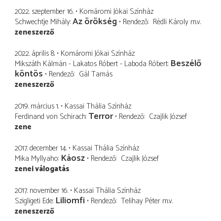
2022. szeptember 16.
Komáromi Jókai Színház
Az örökség
Schwechtje Mihály
Rendező
Rédli Károly
m.v.
zeneszerző
2022. április 8.
Komáromi Jókai Színház
Beszélő
Mikszáth Kálmán - Lakatos Róbert - Laboda Róbert
köntös
Rendező
Gál Tamás
zeneszerző
2019. március 1.
Kassai Thália Színház
Terror
Ferdinand von Schirach
Rendező
Czajlik József
zene
2017. december 14.
Kassai Thália Színház
Káosz
Mika Myllyaho
Rendező
Czajlik József
zenei válogatás
2017. november 16.
Kassai Thália Színház
Liliomfi
Szigligeti Ede
Rendező
Telihay Péter
m.v.
zeneszerző