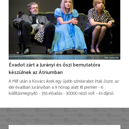
Évadot zárt a Jurányi és őszi bemutatóra
készülnek az Átriumban
A Milf után a Kovács ikrek egy újabb színdarabot írtak őszre, az
idei évadban Jurányiban a 9 hónap alatt 18 premier - 6
kiállításmegnyitó - 355 előadás - 30.000 néző volt – és díjeső.