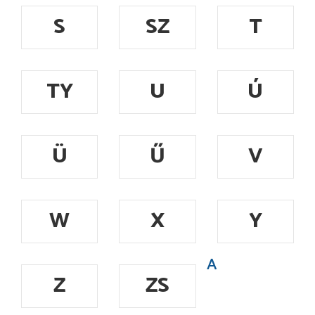
S
SZ
T
TY
U
Ú
Ü
Ű
V
W
X
Y
A
Z
ZS