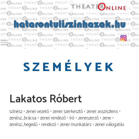
Toggle main menu visibility
SZEMÉLYEK
Lakatos Róbert
színész
zenei vezető
zenei szerkesztő
zenei asszisztens
zenész_brácsa
zenei rendező
író
zeneszerző
zene
zenész_hegedű
rendező
zenei munkatárs
zenei válogatás