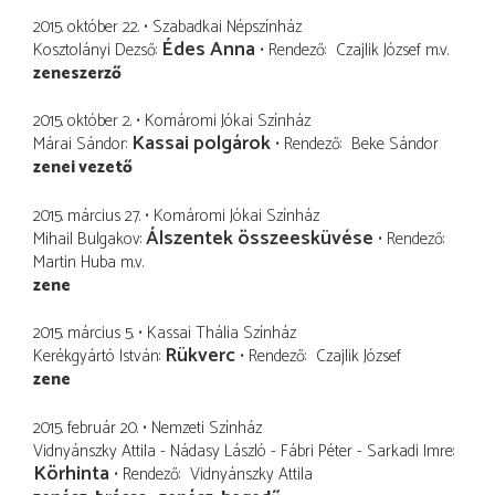
2015. október 22.
Szabadkai Népszínház
Édes Anna
Kosztolányi Dezső
Rendező
Czajlik József
m.v.
zeneszerző
2015. október 2.
Komáromi Jókai Színház
Kassai polgárok
Márai Sándor
Rendező
Beke Sándor
zenei vezető
2015. március 27.
Komáromi Jókai Színház
Álszentek összeesküvése
Mihail Bulgakov
Rendező
Martin Huba
m.v.
zene
2015. március 5.
Kassai Thália Színház
Rükverc
Kerékgyártó István
Rendező
Czajlik József
zene
2015. február 20.
Nemzeti Színház
Vidnyánszky Attila - Nádasy László - Fábri Péter - Sarkadi Imre
Körhinta
Rendező
Vidnyánszky Attila