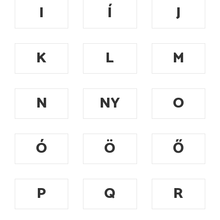
I
Í
J
K
L
M
N
NY
O
Ó
Ö
Ő
P
Q
R