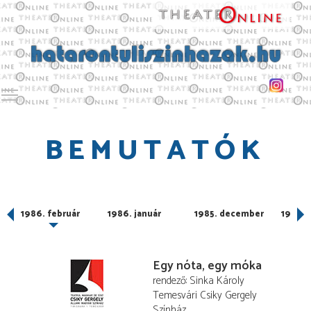
Toggle main menu visibility
BEMUTATÓK
1986. február
1986. január
1985. december
1985.
Egy nóta, egy móka
rendező
Sinka Károly
Temesvári Csiky Gergely
Színház