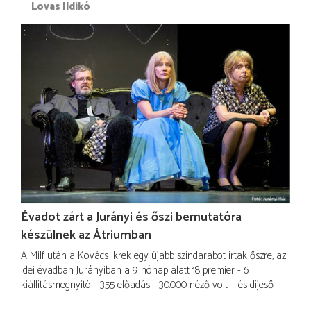
Lovas Ildikó
Évadot zárt a Jurányi és őszi bemutatóra
készülnek az Átriumban
A Milf után a Kovács ikrek egy újabb színdarabot írtak őszre, az
idei évadban Jurányiban a 9 hónap alatt 18 premier - 6
kiállításmegnyitó - 355 előadás - 30.000 néző volt – és díjeső.