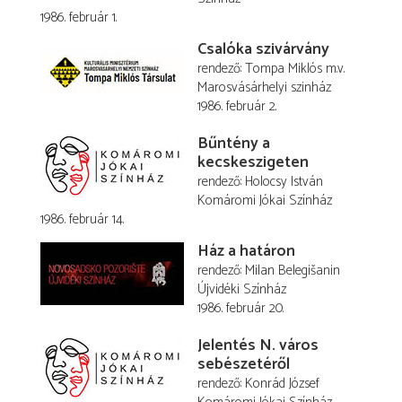
1986. február 1.
Csalóka szivárvány
rendező
Tompa Miklós
m.v.
Marosvásárhelyi szinház
1986. február 2.
Bűntény a
kecskeszigeten
rendező
Holocsy István
Komáromi Jókai Színház
1986. február 14.
Ház a határon
rendező
Milan Belegišanin
Újvidéki Színház
1986. február 20.
Jelentés N. város
sebészetéről
rendező
Konrád József