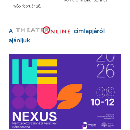
Komáromi Jókai Színház
1986. február 28.
A
címlapjáról
ajánljuk