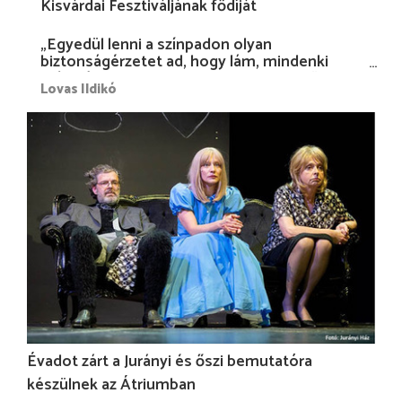
Kisvárdai Fesztiváljának fődíját
„Egyedül lenni a színpadon olyan
biztonságérzetet ad, hogy lám, mindenki
más nélkül is megvagyok magammal…”
Lovas Ildikó
Évadot zárt a Jurányi és őszi bemutatóra
készülnek az Átriumban