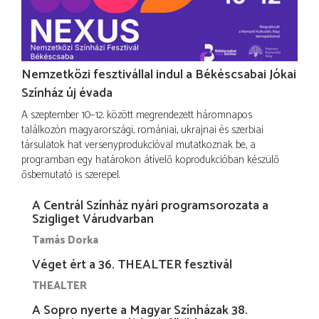
Nemzetközi fesztivállal indul a Békéscsabai Jókai
Színház új évada
A szeptember 10–12. között megrendezett háromnapos
találkozón magyarországi, romániai, ukrajnai és szerbiai
társulatok hat versenyprodukcióval mutatkoznak be, a
programban egy határokon átívelő koprodukcióban készülő
ősbemutató is szerepel.
A Centrál Színház nyári programsorozata a
Szigliget Várudvarban
Tamás Dorka
Véget ért a 36. THEALTER fesztivál
THEALTER
A Sopro nyerte a Magyar Színházak 38.