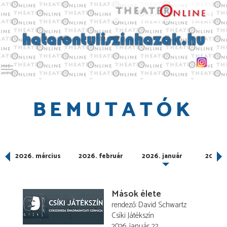
Toggle main menu visibility
BEMUTATÓK
2026. március
2026. február
2026. január
2025.
Mások élete
rendező
David Schwartz
Csíki Játékszín
2026. január 22.