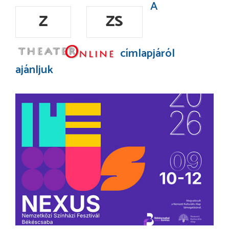
A
Z
ZS
címlapjáról
ajánljuk