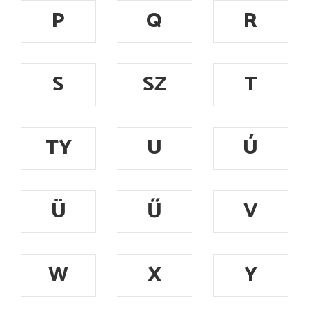
P
Q
R
S
SZ
T
TY
U
Ú
Ü
Ű
V
W
X
Y