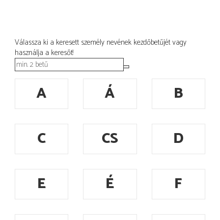
Válassza ki a keresett személy nevének kezdőbetűjét vagy
használja a keresőt!
A
Á
B
C
CS
D
E
É
F