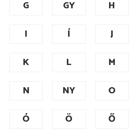
G
GY
H
I
Í
J
K
L
M
N
NY
O
Ó
Ö
Ő