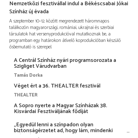
Nemzetközi fesztivállal indul a Békéscsabai Jókai
Színház új évada
A szeptember 10–12. között megrendezett háromnapos
találkozón magyarországi, romániai, ukrajnai és szerbiai
társulatok hat versenyprodukcióval mutatkoznak be, a
programban egy határokon átívelő koprodukcióban készülő
ősbemutató is szerepel.
A Centrál Színház nyári programsorozata a
Szigliget Várudvarban
Tamás Dorka
Véget ért a 36. THEALTER fesztivál
THEALTER
A Sopro nyerte a Magyar Színházak 38.
Kisvárdai Fesztiváljának fődíját
„Egyedül lenni a színpadon olyan
biztonságérzetet ad, hogy lám, mindenki
más nélkül is megvagyok magammal…”