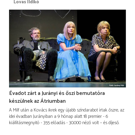
Lovas Ildikó
Évadot zárt a Jurányi és őszi bemutatóra
készülnek az Átriumban
A Milf után a Kovács ikrek egy újabb színdarabot írtak őszre, az
idei évadban Jurányiban a 9 hónap alatt 18 premier - 6
kiállításmegnyitó - 355 előadás - 30.000 néző volt – és díjeső.