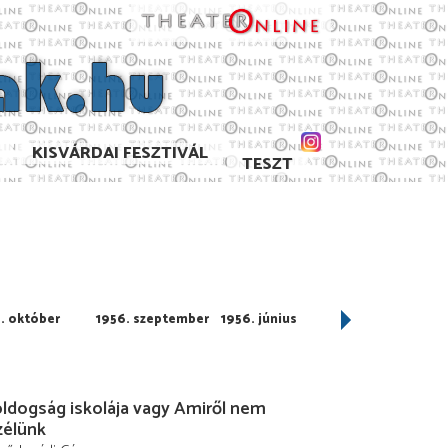
KISVÁRDAI FESZTIVÁL
TESZT
. október
1956. szeptember
1956. június
1956. május
ldogság iskolája vagy Amiről nem
zélünk