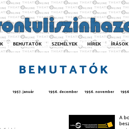
AK
BEMUTATÓK
SZEMÉLYEK
HÍREK
ÍRÁSOK
BEMUTATÓK
1957. január
1956. december
1956. november
1956
A bo
bes