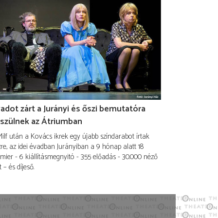
adot zárt a Jurányi és őszi bemutatóra
szülnek az Átriumban
ilf után a Kovács ikrek egy újabb színdarabot írtak
re, az idei évadban Jurányiban a 9 hónap alatt 18
mier - 6 kiállításmegnyitó - 355 előadás - 30.000 néző
t – és díjeső.