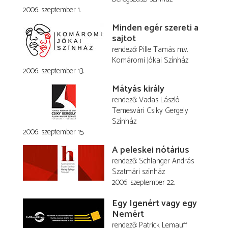
2006. szeptember 1.
Minden egér szereti a
sajtot
rendező
Pille Tamás
m.v.
Komáromi Jókai Színház
2006. szeptember 13.
Mátyás király
rendező
Vadas László
Temesvári Csiky Gergely
Színház
2006. szeptember 15.
A peleskei nótárius
rendező
Schlanger András
Szatmári színház
2006. szeptember 22.
Egy Igenért vagy egy
Nemért
rendező
Patrick Lemauff