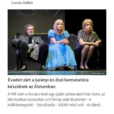
Lovas Ildikó
Évadot zárt a Jurányi és őszi bemutatóra
készülnek az Átriumban
A Milf után a Kovács ikrek egy újabb színdarabot írtak őszre, az
idei évadban Jurányiban a 9 hónap alatt 18 premier - 6
kiállításmegnyitó - 355 előadás - 30.000 néző volt – és díjeső.