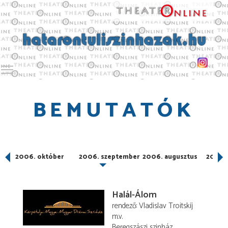
Toggle main menu visibility
BEMUTATÓK
er
2006. október
2006. szeptember
2006. augusztus
2006. 
Halál-Álom
rendező
Vladislav Troitskij
m.v.
Beregszászi szinház