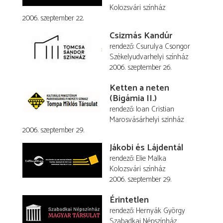
Kolozsvári színház
2006. szeptember 22.
Csizmás Kandúr
rendező
Csurulya Csongor
Székelyudvarhelyi színház
2006. szeptember 26.
Ketten a neten
(Bigámia II.)
rendező
Ioan Cristian
Marosvásárhelyi szinház
2006. szeptember 29.
Jákobi és Lájdentál
rendező
Elie Malka
Kolozsvári színház
2006. szeptember 29.
Érintetlen
rendező
Hernyák György
Szabadkai Népszínház