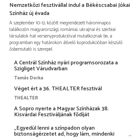
Nemzetközi fesztivállal indul a Békéscsabai Jókai
Színház új évada
A szeptember 10–12. között megrendezett háromnapos
találkozón magyarországi, romániai, ukrajnai és szerbiai
társulatok hat versenyprodukcióval mutatkoznak be, a
programban egy határokon átívelő koprodukcióban készülő
ősbemutató is szerepel.
A Centrál Színház nyári programsorozata a
Szigliget Várudvarban
Tamás Dorka
Véget ért a 36. THEALTER fesztivál
THEALTER
A Sopro nyerte a Magyar Színházak 38.
Kisvárdai Fesztiváljának fődíját
„Egyedül lenni a színpadon olyan
biztonságérzetet ad, hogy lám, mindenki
más nélkül is megvagyok magammal…”