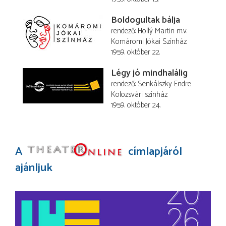
Boldogultak bálja
rendező
Hollý Martin
m.v.
Komáromi Jókai Színház
1959. október 22.
Légy jó mindhalálig
rendező
Senkálszky Endre
Kolozsvári színház
1959. október 24.
A
címlapjáról
ajánljuk