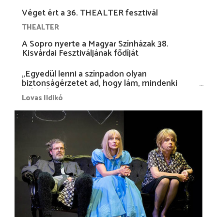
Véget ért a 36. THEALTER fesztivál
THEALTER
A Sopro nyerte a Magyar Színházak 38.
Kisvárdai Fesztiváljának fődíját
„Egyedül lenni a színpadon olyan
biztonságérzetet ad, hogy lám, mindenki
más nélkül is megvagyok magammal…”
Lovas Ildikó