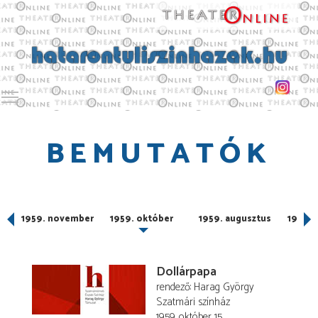
Toggle main menu visibility
BEMUTATÓK
r
1959. november
1959. október
1959. augusztus
1959. 
Dollárpapa
rendező
Harag György
Szatmári színház
1959. október 15.