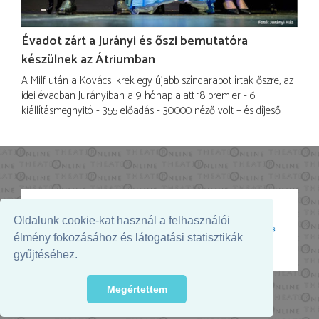
Évadot zárt a Jurányi és őszi bemutatóra
készülnek az Átriumban
A Milf után a Kovács ikrek egy újabb színdarabot írtak őszre, az
idei évadban Jurányiban a 9 hónap alatt 18 premier - 6
kiállításmegnyitó - 355 előadás - 30.000 néző volt – és díjeső.
Oldalunk cookie-kat használ a felhasználói
Az oldal megjelenését támogatja:
élmény fokozásához és látogatási statisztikák
gyűjtéséhez.
Megértettem
© 2026. - THEATER Online -
theater.hu