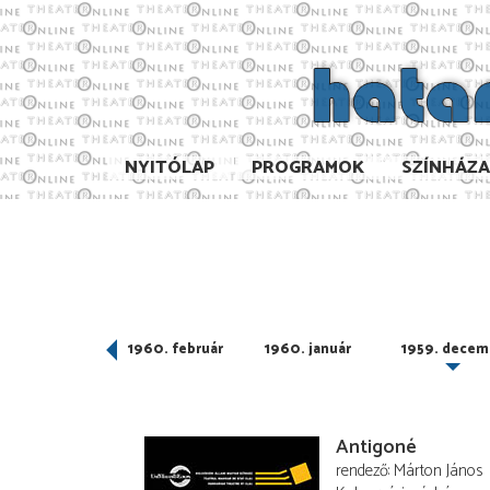
NYITÓLAP
PROGRAMOK
SZÍNHÁZ
960. március
1960. február
1960. január
1959. decem
Antigoné
rendező
Márton János