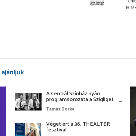
Temes
1959.
 ajánljuk
A Centrál Színház nyári
programsorozata a Szigliget
Várudvarban
Tamás Dorka
Véget ért a 36. THEALTER
fesztivál