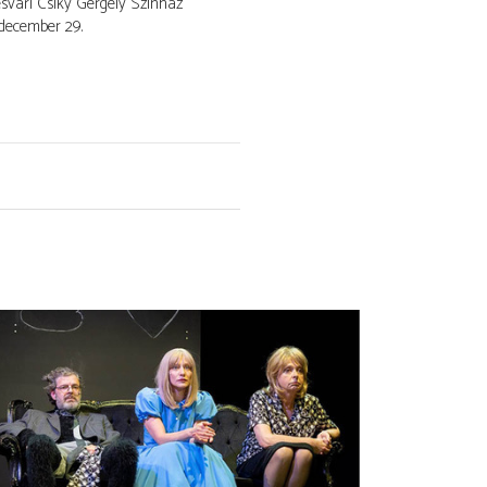
vári Csiky Gergely Színház
 december 29.