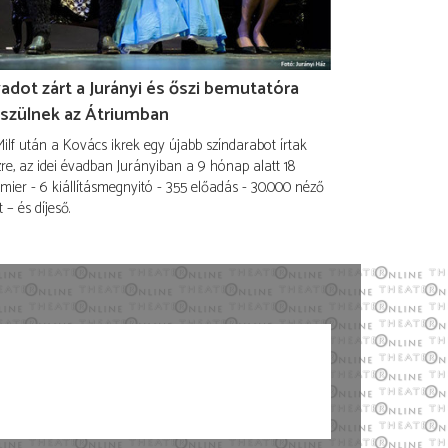
adot zárt a Jurányi és őszi bemutatóra
szülnek az Átriumban
ilf után a Kovács ikrek egy újabb színdarabot írtak
re, az idei évadban Jurányiban a 9 hónap alatt 18
mier - 6 kiállításmegnyitó - 355 előadás - 30.000 néző
t – és díjeső.