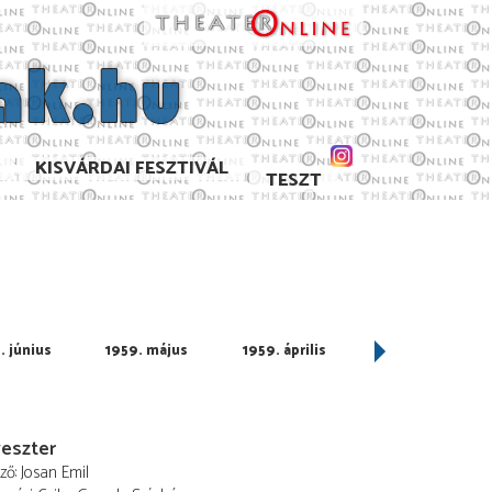
KISVÁRDAI FESZTIVÁL
TESZT
. június
1959. május
1959. április
1959. március
veszter
ező
Josan Emil