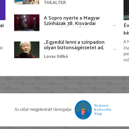
THEALTER
A Sopro nyerte a Magyar
Színházak 38. Kisvárdai
ai
Év
Fesztiváljának fődíját
ké
„Egyedül lenni a színpadon
A M
olyan biztonságérzetet ad,
ai
ősz
hogy lám, mindenki más
pre
Lovas Ildikó
nélkül is megvagyok
vol
magammal…”
Az oldal megjelenését támogatja: