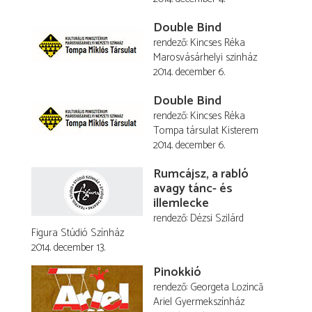
Double Bind
rendező
Kincses Réka
Marosvásárhelyi szinház
2014. december 6.
Double Bind
rendező
Kincses Réka
Tompa társulat Kisterem
2014. december 6.
Rumcájsz, a rabló
avagy tánc- és
illemlecke
rendező
Dézsi Szilárd
Figura Stúdió Színház
2014. december 13.
Pinokkió
rendező
Georgeta Lozincă
Ariel Gyermekszínház