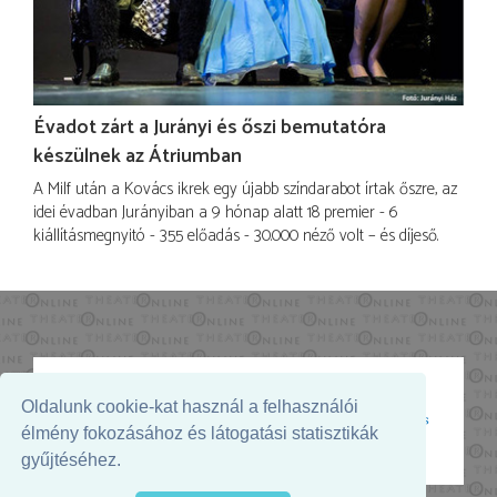
Évadot zárt a Jurányi és őszi bemutatóra
készülnek az Átriumban
A Milf után a Kovács ikrek egy újabb színdarabot írtak őszre, az
idei évadban Jurányiban a 9 hónap alatt 18 premier - 6
kiállításmegnyitó - 355 előadás - 30.000 néző volt – és díjeső.
Oldalunk cookie-kat használ a felhasználói
Az oldal megjelenését támogatja:
élmény fokozásához és látogatási statisztikák
gyűjtéséhez.