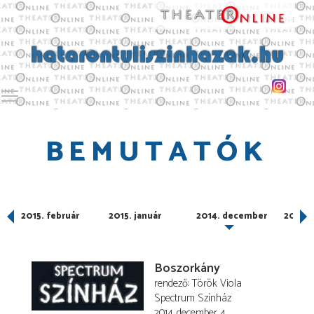
Toggle main menu visibility
BEMUTATÓK
2015. február
2015. január
2014. december
2014.
Boszorkány
rendező
Török Viola
Spectrum Színház
2014. december 4.