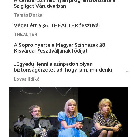
A Centrál Színház nyári programsorozata a
Szigliget Várudvarban
Tamás Dorka
Véget ért a 36. THEALTER fesztivál
THEALTER
A Sopro nyerte a Magyar Színházak 38.
Kisvárdai Fesztiváljának fődíját
„Egyedül lenni a színpadon olyan
biztonságérzetet ad, hogy lám, mindenki
más nélkül is megvagyok magammal…”
Lovas Ildikó