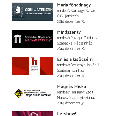
Mária főhadnagy
rendező
Somogyi Szilárd
Csíki Játékszín
2014. december 19.
Mindszenty
rendező
Pozsgai Zsolt
m.v.
Szabadkai Népszínház
2014. december 19.
Én és a kisöcsém
rendező
Bessenyei István †
Szatmári színház
2014. december 30.
Mágnás Miska
rendező
Harsányi Zsolt
Marosvásárhelyi szinház
2014. december 31.
Letshow!