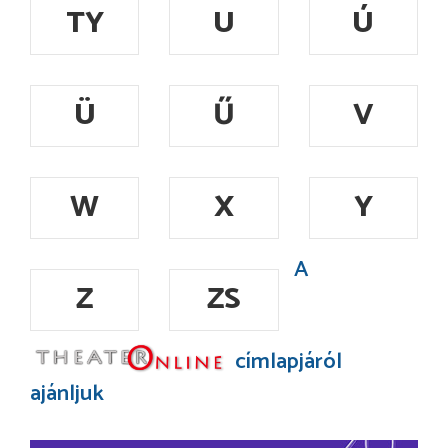
TY
U
Ú
Ü
Ű
V
W
X
Y
A
Z
ZS
címlapjáról
ajánljuk