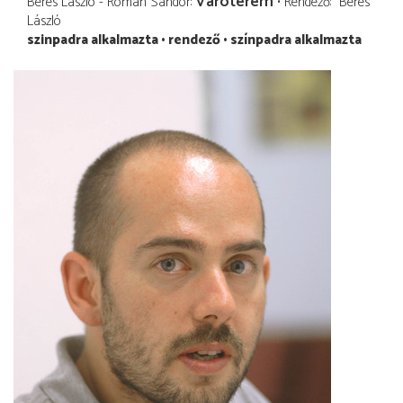
Váróterem
Béres László - Román Sándor
Rendező
Béres
László
szinpadra alkalmazta
rendező
színpadra alkalmazta