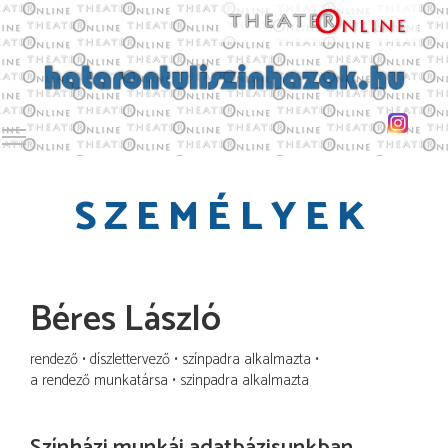
Toggle main menu visibility
SZEMÉLYEK
Béres László
rendező
díszlettervező
színpadra alkalmazta
a rendező munkatársa
szinpadra alkalmazta
Színházi munkái adatbázisunkban