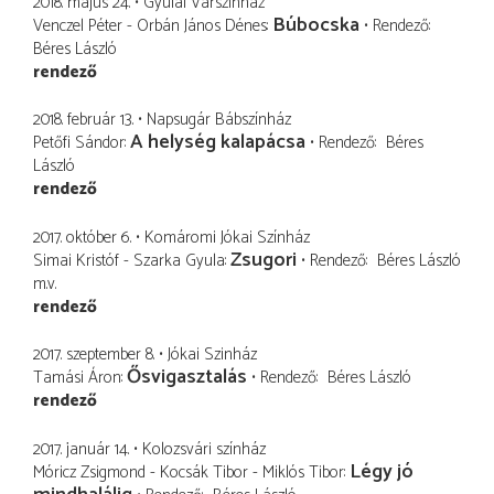
2018. május 24.
Gyulai Várszínház
Búbocska
Venczel Péter - Orbán János Dénes
Rendező
Béres László
rendező
2018. február 13.
Napsugár Bábszínház
A helység kalapácsa
Petőfi Sándor
Rendező
Béres
László
rendező
2017. október 6.
Komáromi Jókai Színház
Zsugori
Simai Kristóf - Szarka Gyula
Rendező
Béres László
m.v.
rendező
2017. szeptember 8.
Jókai Szinház
Ősvigasztalás
Tamási Áron
Rendező
Béres László
rendező
2017. január 14.
Kolozsvári színház
Légy jó
Móricz Zsigmond - Kocsák Tibor - Miklós Tibor