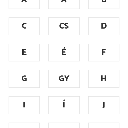
C
CS
D
E
É
F
G
GY
H
I
Í
J