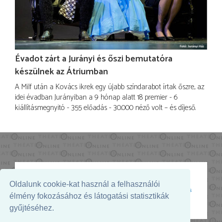
Évadot zárt a Jurányi és őszi bemutatóra
készülnek az Átriumban
A Milf után a Kovács ikrek egy újabb színdarabot írtak őszre, az
idei évadban Jurányiban a 9 hónap alatt 18 premier - 6
kiállításmegnyitó - 355 előadás - 30.000 néző volt – és díjeső.
Oldalunk cookie-kat használ a felhasználói
Az oldal megjelenését támogatja:
élmény fokozásához és látogatási statisztikák
gyűjtéséhez.