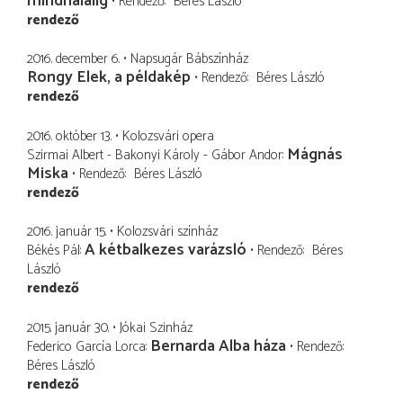
mindhalálig
Rendező
Béres László
rendező
2016. december 6.
Napsugár Bábszínház
Rongy Elek, a példakép
Rendező
Béres László
rendező
2016. október 13.
Kolozsvári opera
Mágnás
Szirmai Albert - Bakonyi Károly - Gábor Andor
Miska
Rendező
Béres László
rendező
2016. január 15.
Kolozsvári színház
A kétbalkezes varázsló
Békés Pál
Rendező
Béres
László
rendező
2015. január 30.
Jókai Szinház
Bernarda Alba háza
Federico García Lorca
Rendező
Béres László
rendező