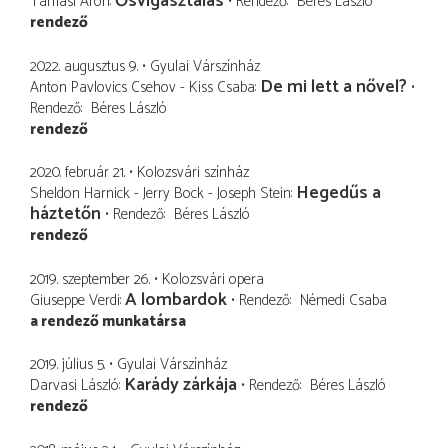
Ősvigasztalás
Tamási Áron
Rendező
Béres László
rendező
2022. augusztus 9.
Gyulai Várszínház
De mi lett a nővel?
Anton Pavlovics Csehov - Kiss Csaba
Rendező
Béres László
rendező
2020. február 21.
Kolozsvári színház
Hegedűs a
Sheldon Harnick - Jerry Bock - Joseph Stein
háztetőn
Rendező
Béres László
rendező
2019. szeptember 26.
Kolozsvári opera
A lombardok
Giuseppe Verdi
Rendező
Némedi Csaba
a rendező munkatársa
2019. július 5.
Gyulai Várszínház
Karády zárkája
Darvasi László
Rendező
Béres László
rendező