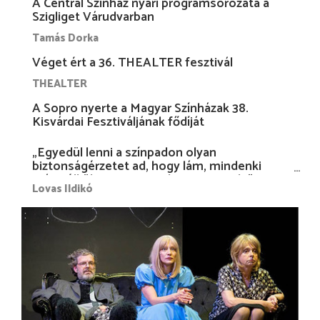
A Centrál Színház nyári programsorozata a
Szigliget Várudvarban
Tamás Dorka
Véget ért a 36. THEALTER fesztivál
THEALTER
A Sopro nyerte a Magyar Színházak 38.
Kisvárdai Fesztiváljának fődíját
„Egyedül lenni a színpadon olyan
biztonságérzetet ad, hogy lám, mindenki
más nélkül is megvagyok magammal…”
Lovas Ildikó