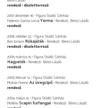
Béres László
rendező
díszlettervező
2007. december 16.
Figura Stúdió Színház
Yerma
Federico García Lorca
Rendező
Béres László
rendező
2006. október 22.
Figura Stúdió Színház
Rókajáték
Ben Jonson
Rendező
Béres László
rendező
díszlettervező
2005. március 15.
Figura Stúdió Színház
Hagyaték
Rendező
Béres László
rendező
2005. február 12.
Figura Stúdió Színház
Az üvegcipő
Molnár Ferenc
Rendező
Béres László
rendező
2004. május 14.
Figura Stúdió Színház
Scapin furfangjai
Molière
Rendező
Béres László