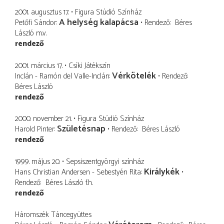
2001. augusztus 17.
Figura Stúdió Színház
A helység kalapácsa
Petőfi Sándor
Rendező
Béres
László
m.v.
rendező
2001. március 17.
Csíki Játékszín
Vérkötelék
Inclán - Ramón del Valle-Inclán
Rendező
Béres László
rendező
2000. november 21.
Figura Stúdió Színház
Születésnap
Harold Pinter
Rendező
Béres László
rendező
1999. május 20.
Sepsiszentgyörgyi színház
Királykék
Hans Christian Andersen - Sebestyén Rita
Rendező
Béres László
f.h.
rendező
Háromszék Táncegyüttes