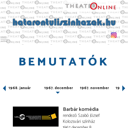
Toggle main menu visibility
BEMUTATÓK
1968. január
1967. december
1967. november
1967. 
Barbár komédia
rendező
Szabó József
Kolozsvári színház
1967. december 8.