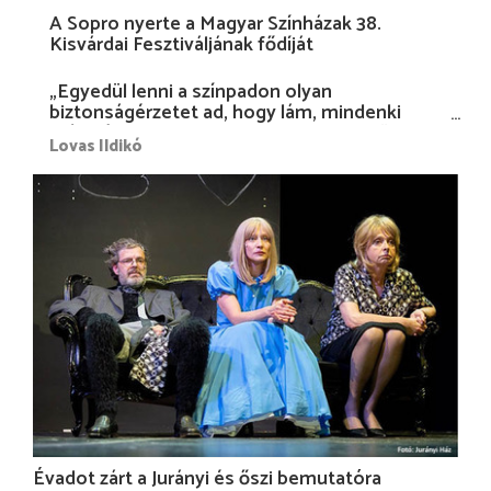
A Sopro nyerte a Magyar Színházak 38.
Kisvárdai Fesztiváljának fődíját
„Egyedül lenni a színpadon olyan
biztonságérzetet ad, hogy lám, mindenki
más nélkül is megvagyok magammal…”
Lovas Ildikó
Évadot zárt a Jurányi és őszi bemutatóra