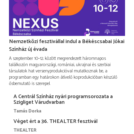
Nemzetközi fesztivállal indul a Békéscsabai Jókai
Színház új évada
A szeptember 10–12. között megrendezett háromnapos
találkozón magyarországi, romániai, ukrajnai és szerbiai
társulatok hat versenyprodukcióval mutatkoznak be, a
programban egy határokon átívelő koprodukcióban készülő
ősbemutató is szerepel.
A Centrál Színház nyári programsorozata a
Szigliget Várudvarban
Tamás Dorka
Véget ért a 36. THEALTER fesztivál
THEALTER