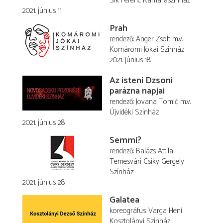
Sík Ferenc Kamaraszínház
2021. június 11.
Prah
rendező
Anger Zsolt
m.v.
Komáromi Jókai Színház
2021. június 18.
Az isteni Dzsoni
parázna napjai
rendező
Jovana Tomić
m.v.
Újvidéki Színház
2021. június 28.
Semmi?
rendező
Balázs Attila
Temesvári Csiky Gergely
Színház
2021. június 28.
Galatea
koreográfus
Varga Heni
Kosztolányi Színház