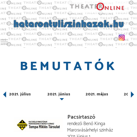
Toggle main menu visibility
BEMUTATÓK
s
2021. július
2021. június
2021. május
2021. á
Pacsirtaszó
rendező
Benő Kinga
Marosvásárhelyi szinház
2021. június 1.