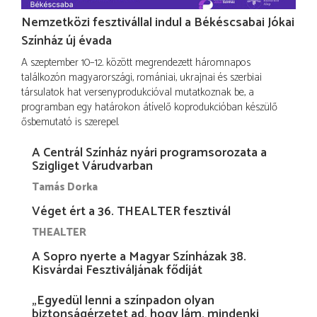
Nemzetközi fesztivállal indul a Békéscsabai Jókai
Színház új évada
A szeptember 10–12. között megrendezett háromnapos
találkozón magyarországi, romániai, ukrajnai és szerbiai
társulatok hat versenyprodukcióval mutatkoznak be, a
programban egy határokon átívelő koprodukcióban készülő
ősbemutató is szerepel.
A Centrál Színház nyári programsorozata a
Szigliget Várudvarban
Tamás Dorka
Véget ért a 36. THEALTER fesztivál
THEALTER
A Sopro nyerte a Magyar Színházak 38.
Kisvárdai Fesztiváljának fődíját
„Egyedül lenni a színpadon olyan
biztonságérzetet ad, hogy lám, mindenki