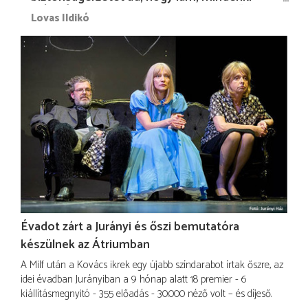
más nélkül is megvagyok magammal…”
Lovas Ildikó
Évadot zárt a Jurányi és őszi bemutatóra
készülnek az Átriumban
A Milf után a Kovács ikrek egy újabb színdarabot írtak őszre, az
idei évadban Jurányiban a 9 hónap alatt 18 premier - 6
kiállításmegnyitó - 355 előadás - 30.000 néző volt – és díjeső.