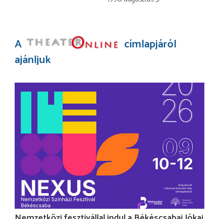
A
címlapjáról
ajánljuk
Nemzetközi fesztivállal indul a Békéscsabai Jókai