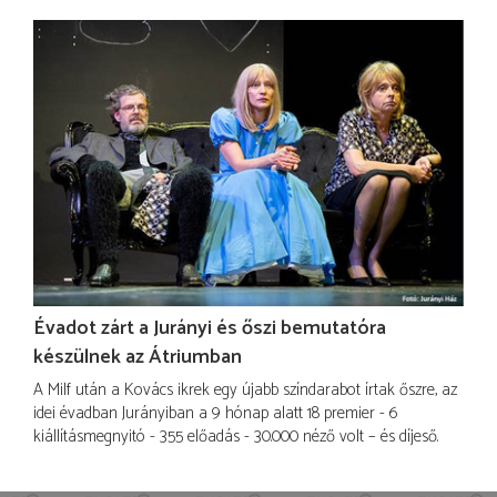
Évadot zárt a Jurányi és őszi bemutatóra
készülnek az Átriumban
A Milf után a Kovács ikrek egy újabb színdarabot írtak őszre, az
idei évadban Jurányiban a 9 hónap alatt 18 premier - 6
kiállításmegnyitó - 355 előadás - 30.000 néző volt – és díjeső.