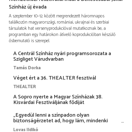
Színház új évada
A szeptember 10–12. között megrendezett háromnapos
találkozón magyarországi, romániai, ukrajnai és szerbiai
társulatok hat versenyprodukcióval mutatkoznak be, a
programban egy határokon átívelő koprodukcióban készülő
ősbemutató is szerepel.
A Centrál Színház nyári programsorozata a
Szigliget Várudvarban
Tamás Dorka
Véget ért a 36. THEALTER fesztivál
THEALTER
A Sopro nyerte a Magyar Színházak 38.
Kisvárdai Fesztiváljának fődíját
„Egyedül lenni a színpadon olyan
biztonságérzetet ad, hogy lám, mindenki
más nélkül is megvagyok magammal…”
Lovas Ildikó