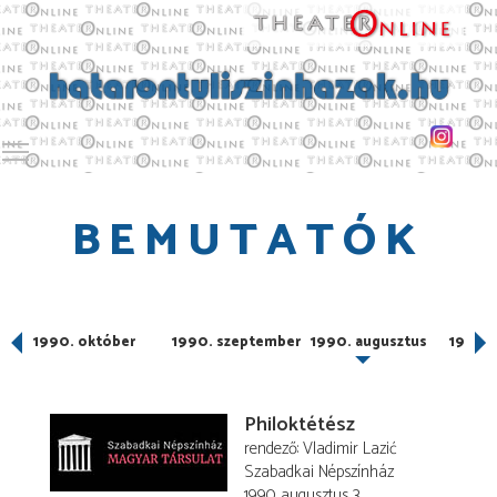
Toggle main menu visibility
BEMUTATÓK
er
1990. október
1990. szeptember
1990. augusztus
1990. 
Philoktétész
rendező
Vladimir Lazić
Szabadkai Népszínház
1990. augusztus 3.