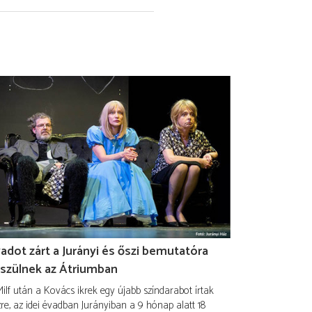
adot zárt a Jurányi és őszi bemutatóra
szülnek az Átriumban
ilf után a Kovács ikrek egy újabb színdarabot írtak
re, az idei évadban Jurányiban a 9 hónap alatt 18