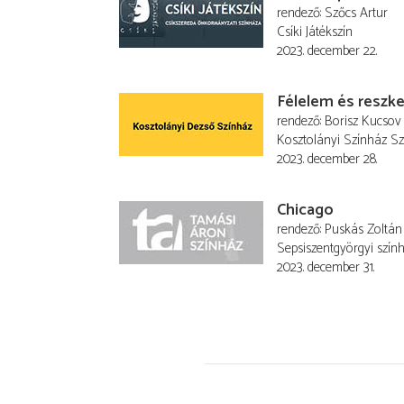
rendező
Szőcs Artur
Csíki Játékszín
2023. december 22.
Félelem és reszk
rendező
Borisz Kucsov
Kosztolányi Színház S
2023. december 28.
Chicago
rendező
Puskás Zoltán
Sepsiszentgyörgyi szín
2023. december 31.