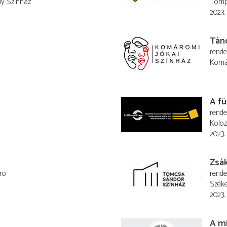
ly Színház
Tompa
2023.
Tán
rend
Komá
A f
rend
Koloz
2023.
Zsá
ro
rend
Széke
2023.
A m