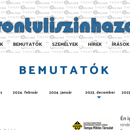
AK
BEMUTATÓK
SZEMÉLYEK
HÍREK
ÍRÁSOK
BEMUTATÓK
us
2024. február
2024. január
2023. december
202
Én 
rend