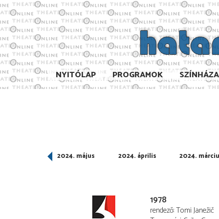
NYITÓLAP
PROGRAMOK
SZÍNHÁZ
024. június
2024. május
2024. április
2024. márci
1978
rendező
Tomi Janežič