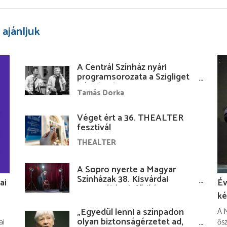
 ajánljuk
A Centrál Színház nyári
programsorozata a Szigliget
Várudvarban
Tamás Dorka
Véget ért a 36. THEALTER
fesztivál
THEALTER
A Sopro nyerte a Magyar
Színházak 38. Kisvárdai
ai
Év
Fesztiváljának fődíját
ké
„Egyedül lenni a színpadon
A M
olyan biztonságérzetet ad,
ai
ősz