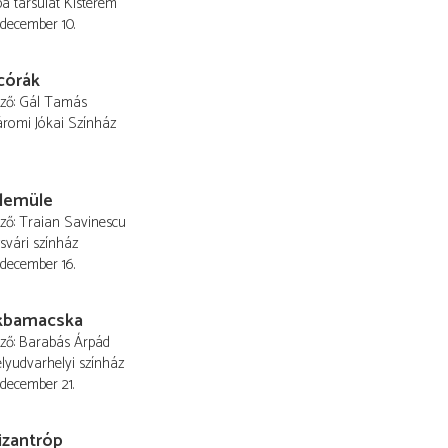
 társulat Kisterem
 december 10.
córák
ező
Gál Tamás
romi Jókai Színház
ülemüle
ező
Traian Savinescu
svári színház
 december 16.
kbamacska
ező
Barabás Árpád
lyudvarhelyi színház
 december 21.
izantróp