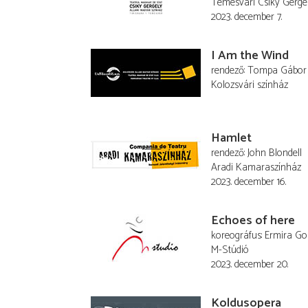
Temesvári Csiky Gerge
2023. december 7.
I Am the Wind
rendező
Tompa Gábor
Kolozsvári színház
Hamlet
rendező
John Blondell
Aradi Kamaraszínház
2023. december 16.
Echoes of here
koreográfus
Ermira Go
M-Stúdió
2023. december 20.
Koldusopera