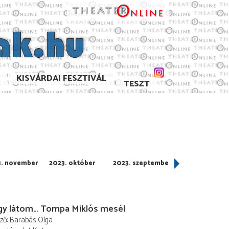
KISVÁRDAI FESZTIVÁL
TESZT
3. november
2023. október
2023. szeptember
2023. július
így látom… Tompa Miklós mesél
ező
Barabás Olga