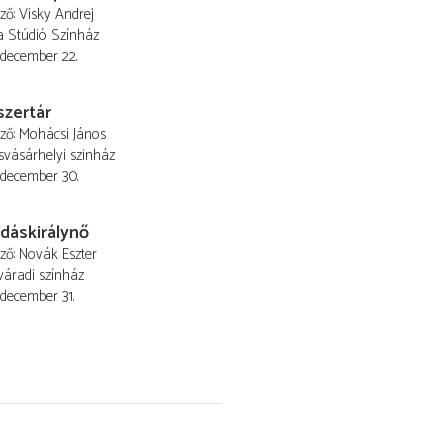
ező
Visky Andrej
a Stúdió Színház
 december 22.
tszertár
ező
Mohácsi János
vásárhelyi szinház
 december 30.
dáskirálynő
ező
Novák Eszter
áradi színház
 december 31.