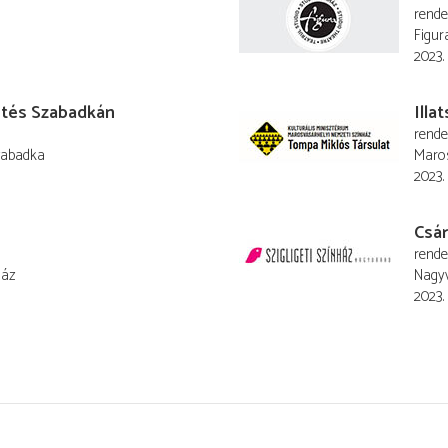
rend
Figur
2023.
etés Szabadkán
Illa
rend
zabadka
Maros
2023.
Csár
rend
ház
Nagyv
2023.