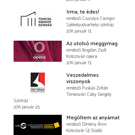
Irma, te édes!
rendező
Csurulya Csongor
Székelyudvarhelyi színház
2011. január 13.
Az utolsó meggymag
rendező
Bogdán Zsolt
Kolozsvári opera
2011. január 13.
Veszedelmes
viszonyok
rendező
Puskás Zoltán
Temesvári Csiky Gergely
Színház
2011. január 25.
Megöltem az anyámat
rendező
Dimény Áron
Kolozsvár Új Stúdió