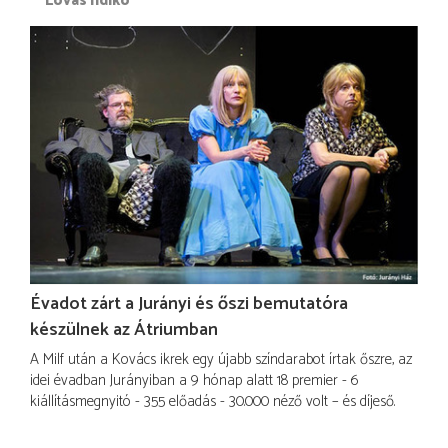
Lovas Ildikó
Évadot zárt a Jurányi és őszi bemutatóra
készülnek az Átriumban
A Milf után a Kovács ikrek egy újabb színdarabot írtak őszre, az
idei évadban Jurányiban a 9 hónap alatt 18 premier - 6
kiállításmegnyitó - 355 előadás - 30.000 néző volt – és díjeső.