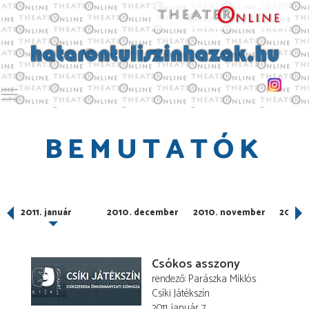
Toggle main menu visibility
BEMUTATÓK
2011. január
2010. december
2010. november
2010. 
Csókos asszony
rendező
Parászka Miklós
Csíki Játékszín
2011. január 7.