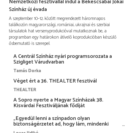
Nemzetközi fesztivállal indul a Békéscsabai Jókai
Színház új évada
A szeptember 10–12. között megrendezett háromnapos
találkozón magyarországi, romániai, ukrajnai és szerbiai
társulatok hat versenyprodukcióval mutatkoznak be, a
programban egy határokon átívelő koprodukcióban készülő
ősbemutató is szerepel.
A Centrál Színház nyári programsorozata a
Szigliget Várudvarban
Tamás Dorka
Véget ért a 36. THEALTER fesztivál
THEALTER
A Sopro nyerte a Magyar Színházak 38.
Kisvárdai Fesztiváljának fődíját
„Egyedül lenni a színpadon olyan
biztonságérzetet ad, hogy lám, mindenki
más nélkül is megvagyok magammal…”